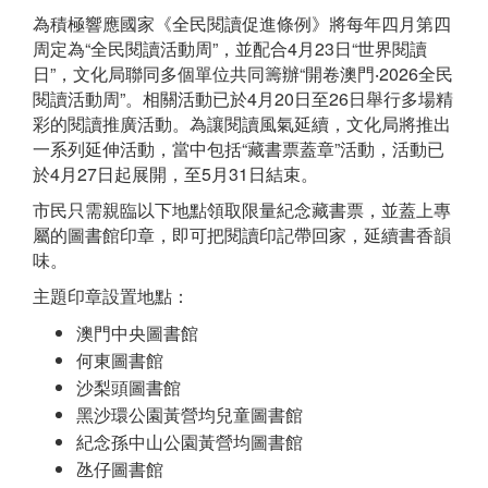
為積極響應國家《全民閱讀促進條例》將每年四月第四
周定為“全民閱讀活動周”，並配合4月23日“世界閱讀
日”，文化局聯同多個單位共同籌辦“開卷澳門‧2026全民
閱讀活動周”。相關活動已於4月20日至26日舉行多場精
彩的閱讀推廣活動。為讓閱讀風氣延續，文化局將推出
一系列延伸活動，當中包括“藏書票蓋章”活動，活動已
於4月27日起展開，至5月31日結束。
市民只需親臨以下地點領取限量紀念藏書票，並蓋上專
屬的圖書館印章，即可把閱讀印記帶回家，延續書香韻
味。
主題印章設置地點：
澳門中央圖書館
何東圖書館
沙梨頭圖書館
黑沙環公園黃營均兒童圖書館
紀念孫中山公園黃營均圖書館
氹仔圖書館