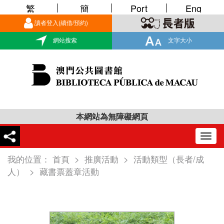
繁
簡
Port
Eng
讀者登入(續借/預約)
網站搜索
文字大小
本網站為無障礙網頁
Togg
navig
我的位置：
首頁
>
推廣活動
>
活動類型（長者/成
人）
>
藏書票蓋章活動