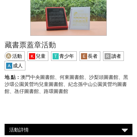
藏書票蓋章活動
活動
兒童
青少年
長者
讀者
成人
地 點：
澳門中央圖書館、何東圖書館、沙梨頭圖書館、黑
沙環公園黃營均兒童圖書館、紀念孫中山公園黃營均圖書
館、氹仔圖書館、路環圖書館
活動詳情