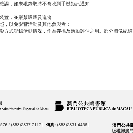
訊以確認，如未獲錄取將不會收到手機短訊通知；
；
鬧裝置，並嚴禁吸煙及進食；
拍照，以免影響活動及其他參與者；
或錄影方式記錄活動情況，作為存檔及活動評估之用。部分圖像紀
576 / (853)2837 7117
|
傳真:
(853)2831 4456
|
澳門公共
版權歸澳