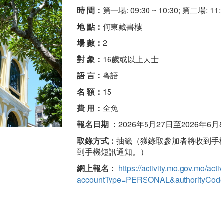
時 間：
第一場: 09:30 ~ 10:30; 第二場: 11:0
地 點：
何東藏書樓
場 數：
2
對 象：
16歲或以上人士
語 言：
粵語
名 額：
15
費 用：
全免
報名日期 ：
2026年5月27日至2026年6月
取錄方式：
抽籤（獲錄取參加者將收到手
到手機短訊通知。）
網上報名：
https://activity.mo.gov.mo/acti
accountType=PERSONAL&authorityCod