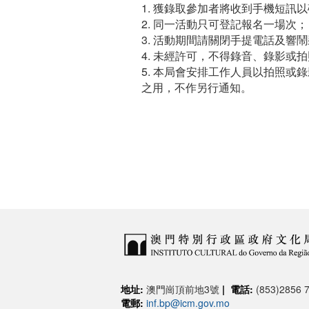
1. 獲錄取參加者將收到手機短
2. 同一活動只可登記報名一場次
3. 活動期間請關閉手提電話及響
4. 未經許可，不得錄音、錄影或
5. 本局會安排工作人員以拍照
之用，不作另行通知。
地址:
澳門崗頂前地3號
|
電話:
(853)2856 7
電郵:
inf.bp@icm.gov.mo