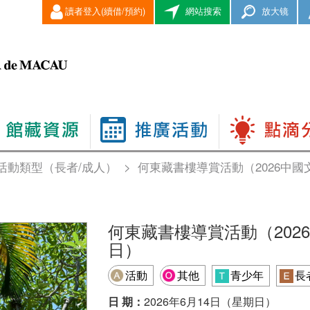
讀者登入(續借/預約)
網站搜索
放大镜
活動類型（長者/成人）
>
何東藏書樓導賞活動（2026中
何東藏書樓導賞活動（202
日）
活動
其他
青少年
長
日 期：
2026年6月14日（星期日）