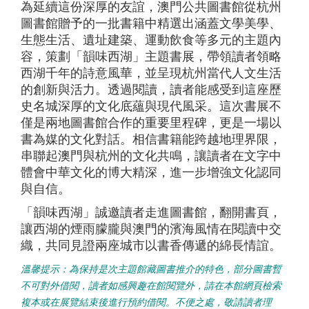
為延續這份深厚的友誼，澳門公共圖書館從杭州
圖書館贈予的一批書籍中精選出涵蓋文學美學、
生態生活、遺址建築、運動飲食等多元的主題內
容，策劃「韻味西湖」主題書展，帶領讀者領略
西湖千年的詩意風華，並呈現杭州當代人文生活
的創新與活力。透過閱讀，讀者能感受到這座歷
史名城深厚的文化底蘊與現代風采。這次書展不
僅是兩地圖書館合作的重要里程碑，更是一場以
書為媒的文化對話。相信書籍能跨越地理界限，
串聯起澳門與杭州的文化共鳴，讓讀者在文字中
體會中華文化的博大精深，進一步增強文化認同
與自信。
「韻味西湖」誠邀讀者走進圖書館，翻開書頁，
讓西湖的煙雨朦朧與澳門的濱海風情在閱讀中交
織，共同見證兩座城市以書香傳遞的綿長情誼。
溫馨提示：為保持是次主題館藏圖書推介的特色，部分圖書暫
不可對外借閱，讀者如感興趣在館閱覽外，請在本館網頁檢索
複本或在展覽結束後進行預約借閱。不便之處，敬請讀者理