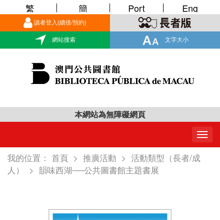
繁
簡
Port
Eng
讀者登入(續借/預約)
網站搜索
文字大小
本網站為無障礙網頁
Togg
navig
我的位置：
首頁
>
推廣活動
>
活動類型（長者/成
人）
>
韻味西湖──公共圖書館主題書展