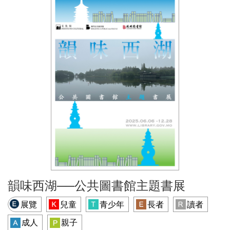
韻味西湖──公共圖書館主題書展
展覽
兒童
青少年
長者
讀者
成人
親子