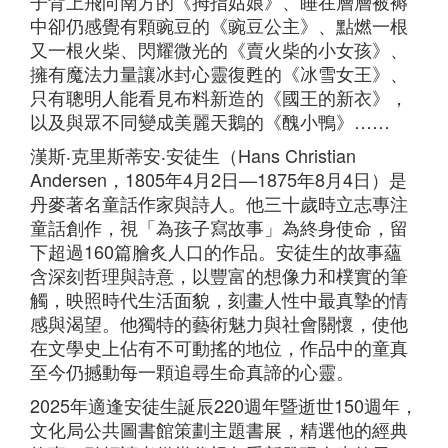
子背上飛向南方的《拇指姑娘》、睡在層層被褥
中卻仍感覺有顆豌豆的《豌豆公主》、點燃一根
又一根火柴、閃耀微光的《賣火柴的小女孩》、
擁有魔法力量讓冰封心靈復甦的《冰雪女王》、
只有聰明人能看見布料新造的《國王的新衣》，
以及與眾不同變成美麗天鵝的《醜小鴨》……
漢斯‧克里斯蒂安‧安徒生（Hans Christian
Andersen，1805年4月2日—1875年8月4日）是
丹麥著名童話作家與詩人。他三十歲時立志專注
童話創作，視「為孩子寫故事」為終身使命，留
下超過160篇膾炙人口的作品。安徒生的故事蘊
含深刻哲理與詩意，以豐富的想像力和樸實的筆
觸，映照時代生活面貌，刻畫人性中最真摯的情
感與渴望。他獨特的藝術魅力與社會關懷，使他
在文學史上佔有不可動搖的地位，作品中的童真
至今仍撼動每一顆追尋生命真諦的心靈。
2025年適逢安徒生誕辰220週年暨逝世150週年，
文化局公共圖書館策劃主題書展，精選他的經典