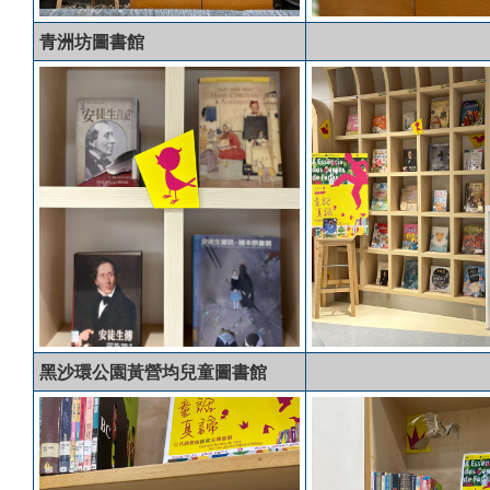
青洲坊圖書館
黑沙環公園黃營均兒童圖書館