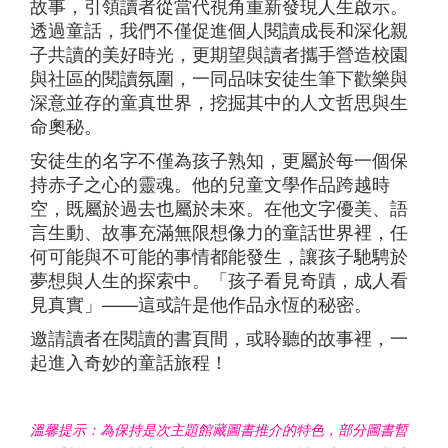
故事，引領讀者從當代視角重新發現人生啟示。
透過童話，我們不僅促進個人閱讀成長和深化親
子共讀的美好時光，更期望與讀者攜手營造校園
與社區的閱讀氛圍，一同品味安徒生筆下歡樂與
深意並存的童真世界，挖掘其中的人文哲思與生
命奧秘。
安徒生的名字不僅為孩子熟知，更屬於每一個保
持赤子之心的靈魂。他的兒童文學作品跨越時
空，既屬於過去也屬於未來。在他文字優美、語
言生動、故事充滿無限想像力的童話世界裡，任
何可能與不可能的事情都能發生，讓孩子馳騁於
夢想與人生的探索中。「孩子看見奇蹟，成人看
見真實」——這或許是他作品永恆的秘密。
邀請讀者在閱讀的書頁間，或聆聽的故事裡，一
起進入奇妙的童話旅程！
溫馨提示：為保持是次主題館藏圖書推介的特色，部分圖書暫