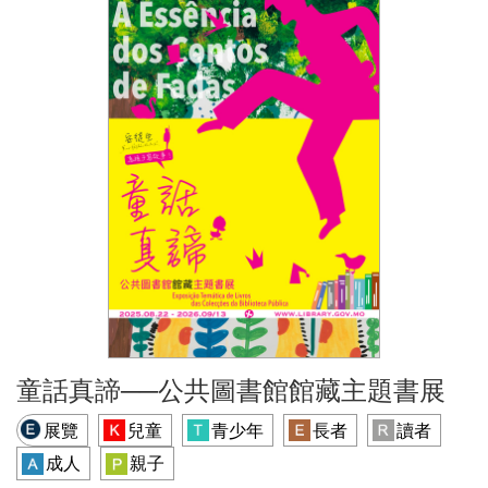
童話真諦──公共圖書館館藏主題書展
展覽
兒童
青少年
長者
讀者
成人
親子