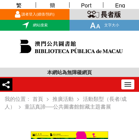
繁
簡
Port
Eng
讀者登入(續借/預約)
網站搜索
文字大小
本網站為無障礙網頁
Togg
navig
我的位置：
首頁
>
推廣活動
>
活動類型（長者/成
人）
>
童話真諦──公共圖書館館藏主題書展