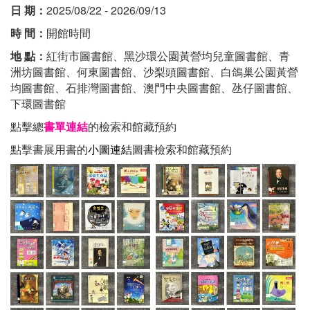
日 期：
2025/08/22 - 2026/09/13
時 間：
開館時間
地 點：
紅街市圖書館、黑沙環公園黃營均兒童圖書館、青
洲坊圖書館、何東圖書館、沙梨頭圖書館、白鴿巢公園黃營
均圖書館、石排灣圖書館、澳門中央圖書館、氹仔圖書館、
下環圖書館
點擊總
書單連結
的檢索和館藏預約
點擊書展用書的
小圖連結
圖書檢索和館藏預約