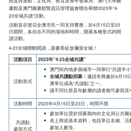
態度與運動，文化局、教育及青年發展局、澳門大學圖
書館及澳門圖書館暨資訊管理協會聯合舉辦2023年“4‧
23全城共讀”活動。
活動旨在號召全澳市民一同支持響應，於4月15日至23
日期間，各自在不同的場地和時間，開展各種形式的閱
讀活動。
4‧23全城聯動閱讀，讓書香綻放彌漫全城！
活動項目
2023
年“
4‧23
全城共讀”
澳門與內地多個城市一同舉行“共讀半小
全城共讀點招募：
邀請有興趣於4月15
活動形式
澳單位成為“共讀點”之一。
讓不同社群及年齡層的讀者都可參與其
活動時間
2023年4月15日至23日，時間不限
參加單位需於招募期內向文化局公共圖
表上簡述基本資料，包括單位名稱、活
共讀點
參加人數等。
參與方式