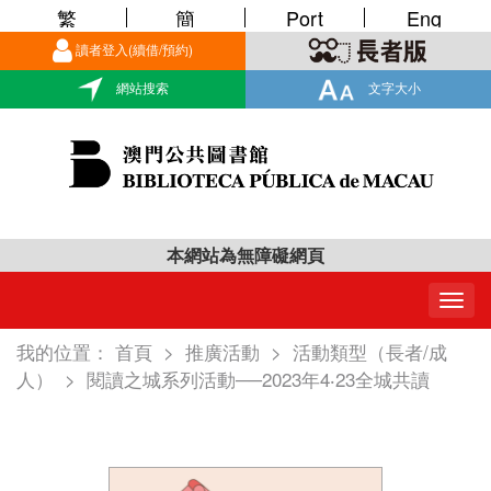
繁
簡
Port
Eng
讀者登入(續借/預約)
網站搜索
文字大小
本網站為無障礙網頁
Togg
navig
我的位置：
首頁
>
推廣活動
>
活動類型（長者/成
人）
>
閱讀之城系列活動──2023年4‧23全城共讀