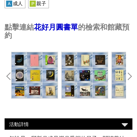
成人
親子
點擊連結
花好月圓書單
的
檢索和
館藏預
約
活動詳情