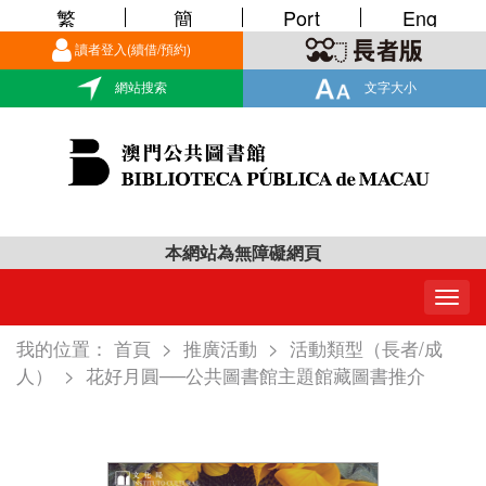
繁
簡
Port
Eng
讀者登入(續借/預約)
網站搜索
文字大小
本網站為無障礙網頁
Togg
navig
我的位置：
首頁
>
推廣活動
>
活動類型（長者/成
人）
>
花好月圓──公共圖書館主題館藏圖書推介