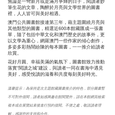
無論是一彎新月或是滿月爭輝的日子，閱讀著妙
筆生花的文章，陶醉於月亮與文學世界的圖書
裡，人人皆可與美好相遇。
澳門公共圖書館接連第三年，
藉
主題
圍繞月亮與
其他類型
的
圖書
，
精選近600本館藏匯成一張書
單，隨了包括中華文化和澳門歷史的故事外，更
以文學為重心，網羅澳門一些作家的傾心創作，
多姿多彩熱鬧紛陳的每本圖書，一一推介給讀者
欣賞。
花好月圓、幸福美滿的氣氛下，
圖書館
致力推動
落實“閱讀之城”建設，與讀者一同在書海中遇見
美好，感受悅讀的滋養和共度每刻美好時光。
溫馨提示：為保持是次主題館藏圖書推介的特色，部分圖書暫
不可對外借閱，讀者如感興趣在館閱覽外，請在本館網頁檢索
複本或在展覽結束後進行預約借閱。不便之處，敬請讀者理
解，感謝您的支持和合作。