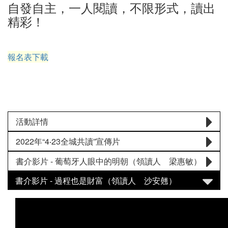
自發自主，一人閱讀，不限形式，讀出
精彩！
報名表下載
活動詳情
2022年“4‧23全城共讀”宣傳片
書介影片 - 葡萄牙人眼中的明朝（領讀人 梁惠敏）
書介影片 - 過程也是財富（領讀人 沙安翹）