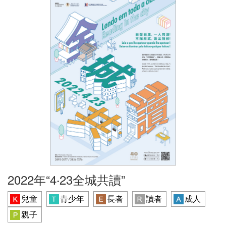
2022年“4‧23全城共讀”
兒童
青少年
長者
讀者
成人
親子