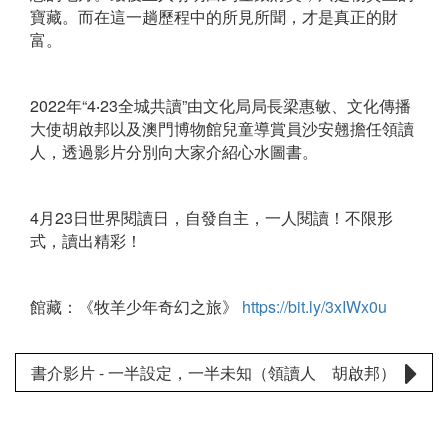
寶藏。而在這一趟歷程中的所見所聞，才是真正的財
富。
2022年“4‧23全城共讀”由文化局局長梁惠敏、文化傳播
大使胡啟邦以及澳門博物館兒童導賞員沙安翹擔任領讀
人，透過影片分別向大家介紹心水圖書。
4月23日世界閱讀日，自發自主，一人閱讀！不限形
式，讀出精彩！
館藏：《牧羊少年奇幻之旅》
https://bit.ly/3xIWx0u
書介影片 - 一半設定，一半未知（領讀人 胡啟邦）