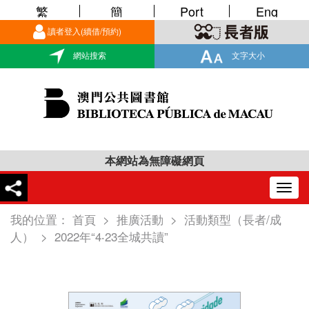
繁
簡
Port
Eng
讀者登入(續借/預約)
網站搜索
文字大小
本網站為無障礙網頁
Togg
navig
我的位置：
首頁
>
推廣活動
>
活動類型（長者/成
人）
>
2022年“4‧23全城共讀”