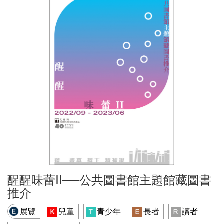
醒醒味蕾II──公共圖書館主題館藏圖書
推介
展覽
兒童
青少年
長者
讀者