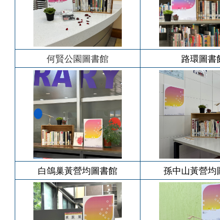
何賢公園圖書館
路環圖書
白鴿巢黃營均圖書館
孫中山黃營均