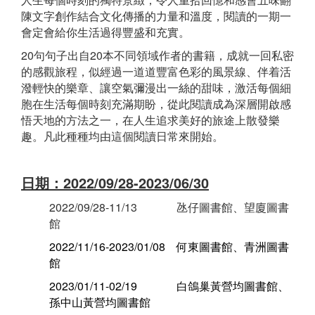
陳文字創作結合文化傳播的力量和溫度，閱讀的一期一
會定會給你生活過得豐盛和充實。
20句句子出自20本不同領域作者的書籍，成就一回私密
的感觀旅程，似經過一道道豐富色彩的風景線、伴着活
潑輕快的樂章、讓空氣彌漫出一絲的甜味，激活每個細
胞在生活每個時刻充滿期盼，從此閱讀成為深層開啟感
悟天地的方法之一，在人生追求美好的旅途上散發樂
趣。凡此種種均由這個閱讀日常來開始。
日期：2022/09/28-2023/06/30
2022/09/28-11/13 氹仔圖書館、望廈圖書
館
2022/11/16-2023/01/08 何東圖書館、青洲圖書
館
2023/01/11-02/19 白鴿巢黃營均圖書館、
孫中山黃營均圖書館