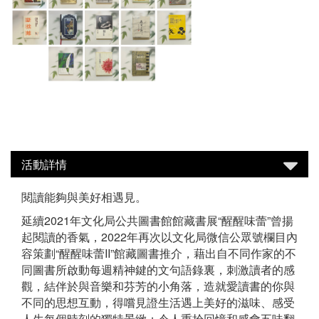
活動詳情
閱讀能夠與美好相遇見。
延續2021年文化局公共圖書館館藏書展“醒醒味蕾”曾揚
起閱讀的香氣，2022年再次以文化局微信公眾號欄目內
容策劃“醒醒味蕾II”館藏圖書推介，藉出自不同作家的不
同圖書所啟動每週精神鍵的文句語錄裏，刺激讀者的感
觀，結伴於與音樂和芬芳的小角落，造就愛讀書的你與
不同的思想互動，得嚐見證生活遇上美好的滋味、感受
人生每個時刻的獨特景緻；令人重拾回憶和感會五味翻