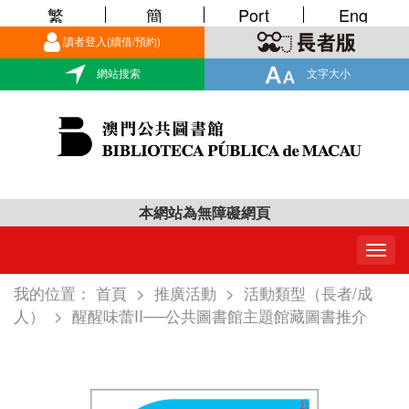
繁
簡
Port
Eng
讀者登入(續借/預約)
網站搜索
文字大小
本網站為無障礙網頁
Togg
navig
我的位置：
首頁
>
推廣活動
>
活動類型（長者/成
人）
>
醒醒味蕾II──公共圖書館主題館藏圖書推介