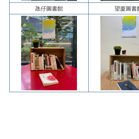
氹仔圖書館
望廈圖書