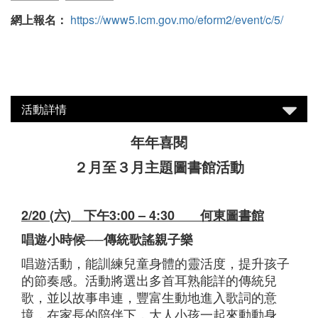
網上報名：
https://www5.icm.gov.mo/eform2/event/c/5/
活動詳情
年年喜閱
２月至３月主題圖書館活動
2/20 (六) 下午3:00 – 4:30 何東圖書館
唱遊小時候──傳統歌謠親子樂
唱遊活動，能訓練兒童身體的靈活度，提升孩子
的節奏感。活動將選出多首耳熟能詳的傳統兒
歌，並以故事串連，豐富生動地進入歌詞的意
境，在家長的陪伴下，大人小孩一起來動動身