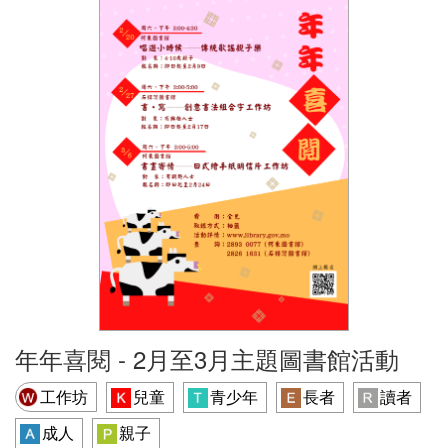
年年喜閱 - 2月至3月主題圖書館活動
工作坊
兒童
青少年
長者
讀者
成人
親子