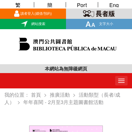
繁
簡
Port
Eng
讀者登入(續借/預約)
網站搜索
文字大小
本網站為無障礙網頁
Togg
navig
我的位置：
首頁
>
推廣活動
>
活動類型（長者/成
人）
>
年年喜閱 - 2月至3月主題圖書館活動