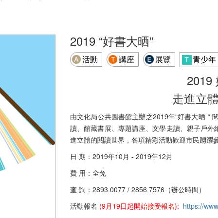
2019 “好書大晒”
活動
講座
展覽
青少年
201
走進立
由文化局公共圖書館主辦之2019年“好書大晒＂
讀、館藏書展、專題講座、文學走讀、親子戶外
進立體的閱讀世界，各項精彩活動歡迎市民踴躍
日 期：2019年10月 - 2019年12月
費 用：全免
查 詢：2893 0077 / 2856 7576（辦公時間）
活動報名
(9月19日起開始接受報名)
:
https://www