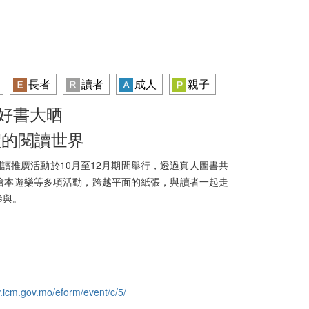
長者
讀者
成人
親子
9 好書大晒
體的閱讀世界
閱讀推廣活動於10月至12月期間舉行，透過真人圖書共
繪本遊樂等多項活動，跨越平面的紙張，與讀者一起走
參與。
.icm.gov.mo/eform/event/c/5/