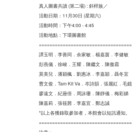
真人圖書共讀 (第二場) : 斜桿族／
活動日期：11月30日 (星期六)
活動時間：下午4:00 - 4:45
活動地點：下環圖書館
===================================
譚玉明．李善同．余家敏．楊嘉茵．李健敏
彭燕儀．徐峻．王耀．陳繼文．陳傲霜
莫美兒．潘穎楓．劉惠冰．李嘉穎．聶冬宜
曹文俊．Tam Kit Va．岑詩韻．張麗紅．毛
廖遠文．紀藶倍．周詠珊．陳靜儀．梅彩娣
陳嘉莉．張筱茜．李嘉宜．鄭志誠
*以上各獲錄取參加者，本館會以短訊通知。
===================================