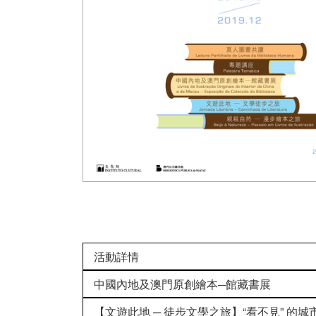
活動詳情
中國內地及澳門原創繪本─館藏書展
【文遊此地 ─ 徒步文學之旅】“看不見” 的城