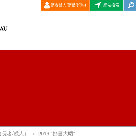
讀者登入(續借/預約)
網站搜索
（長者/成人）
>
2019 “好書大晒”