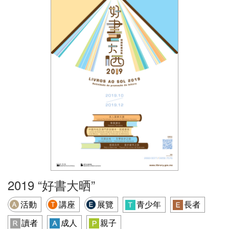
2019 “好書大晒”
活動
講座
展覽
青少年
長者
讀者
成人
親子