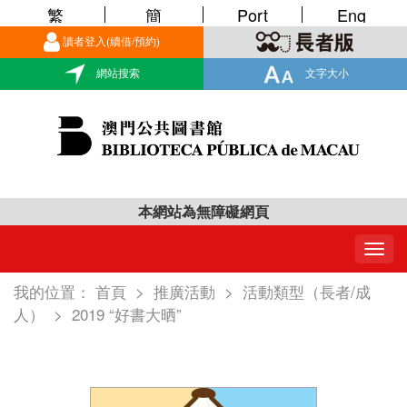
繁
簡
Port
Eng
讀者登入(續借/預約)
網站搜索
文字大小
本網站為無障礙網頁
Togg
navig
我的位置：
首頁
>
推廣活動
>
活動類型（長者/成
人）
>
2019 “好書大晒”