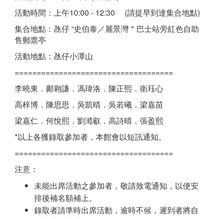
活動時間：上午10:00 - 12:30 (請提早到達集合地點)
集合地點：氹仔 “史伯泰／麗景灣＂巴士站旁紅色自助
售郵票亭
活動地點：氹仔小潭山
====================================
李曉東．鄺翱謙．馮瑋洛．陳正熙．衛珏心
高梓博．陳思思．吳凱晴．吳若曦．梁嘉苗
梁嘉仁．何悅熙．劉澔叡．高詩晴．張盈熙
*以上各獲錄取參加者，本館會以短訊通知。
====================================
注意：
未能出席活動之參加者，敬請致電通知，以便安
排後補名額補上。
錄取者請準時出席活動，逾時不候，遲到者將自