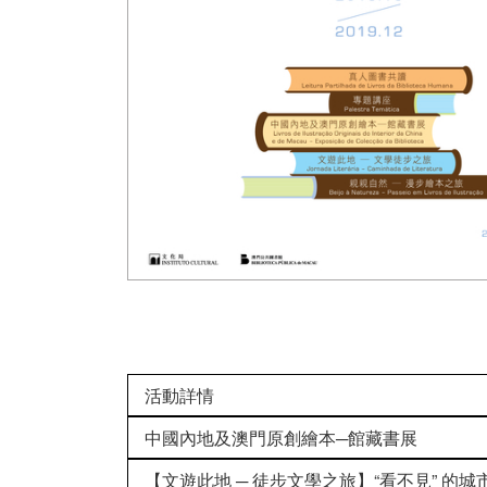
活動詳情
中國內地及澳門原創繪本─館藏書展
【文遊此地 ─ 徒步文學之旅】“看不見” 的城