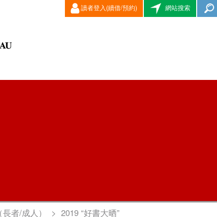
讀者登入(續借/預約)
網站搜索
（長者/成人）
>
2019 “好書大晒”