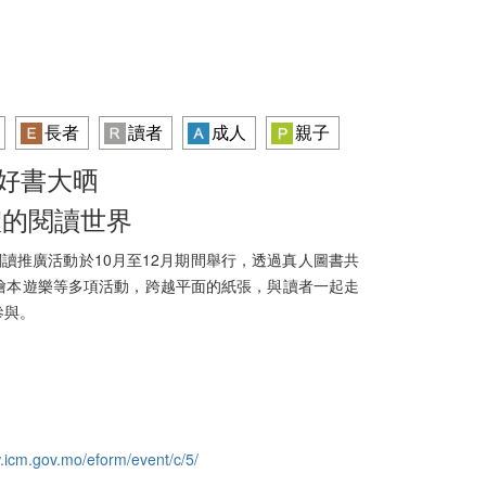
長者
讀者
成人
親子
9 好書大晒
體的閱讀世界
閱讀推廣活動於10月至12月期間舉行，透過真人圖書共
繪本遊樂等多項活動，跨越平面的紙張，與讀者一起走
參與。
.icm.gov.mo/eform/event/c/5/