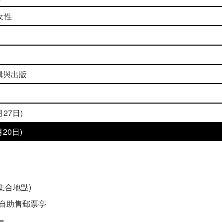
女性
輯與出版
27日)
20日)
達集合地點)
旁自助售郵票亭
=