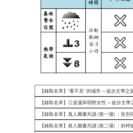
【錄取名單】“看不見” 的城市 ─ 徒步文學之
【錄取名單】江道蓮與弱勢女性 ─ 徒步文學
【錄取名單】真人圖書共讀 (第一場) ：告別背
【錄取名單】真人圖書共讀 (第二場) ：斜桿族