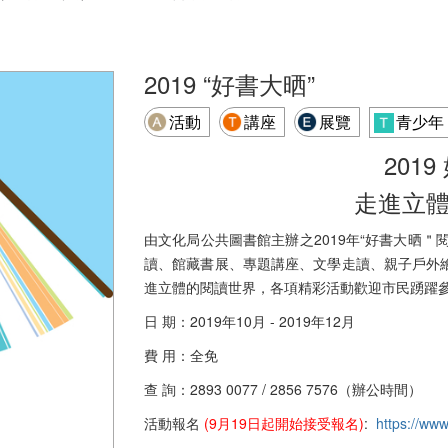
2019 “好書大晒”
活動
講座
展覽
青少年
201
走進立
由文化局公共圖書館主辦之2019年“好書大晒＂
讀、館藏書展、專題講座、文學走讀、親子戶外
進立體的閱讀世界，各項精彩活動歡迎市民踴躍
日 期：2019年10月 - 2019年12月
費 用：全免
查 詢：2893 0077 / 2856 7576（辦公時間）
活動報名
(9月19日起開始接受報名)
:
https://www