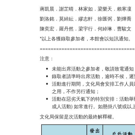
蔣凱晨．謝芷晴．林家如．梁樂天．賴寒凜
劉洛銘．莫綽紜．繆志軒．徐匯弼．劉燁喬
陳奕宏．羅丹然．梁宇行．何綽琳．曹駿文
*以上各獲錄取參加者，本館會以短訊通知。
===================================
注意：
未能出席活動之參加者，敬請致電通知
錄取者請準時出席活動，逾時不候，遲
活動進行期間，文化局會安排工作人員
之用，不作另行通知；
活動在惡劣天氣下的特別安排：活動舉
成人活動) 如常進行。如懸掛八號或以
文化局保留是次活動的最終解釋權。