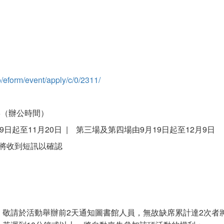
/eform/event/apply/c/0/2311/
7576（辦公時間）
日起至11月20日 | 第三場及第四場由9月19日起至12月9日
將收到短訊以確認
敬請於活動舉辦前2天通知圖書館人員，無故缺席累計達2次者