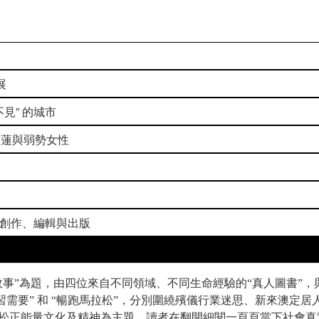
展
見” 的城市
道蓮與弱勢女性
本創作、編輯與出版
故事”為題，由四位來自不同領域、不同生命經驗的“真人圖書”，
特殊學習需要” 和 “暢跑馬拉松”，分別圍繞殯儀行業迷思、新來澳
松正能量文化及精神為主題，讀者在翻開細閱一頁頁當下社會真