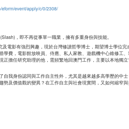
/eform/event/apply/c/0/2308/
(Slash)，即不再從事單一職業，擁有多重身份與技能。
學研究及電影有強烈興趣，現於台灣修讀哲學博士，期望博士學位
措學費，電影館放映員、侍應、私人家教、遊戲機中心維修工、
現正擔任研究助理的他，需頻繁地回澳門工作，主要以本地獨立
了自我身份認同與工作自主性外，尤其是越來越多高學歷的中士
趨勢及價值觀的變異？在工作自主與社會現實間，又如何縮窄與
）