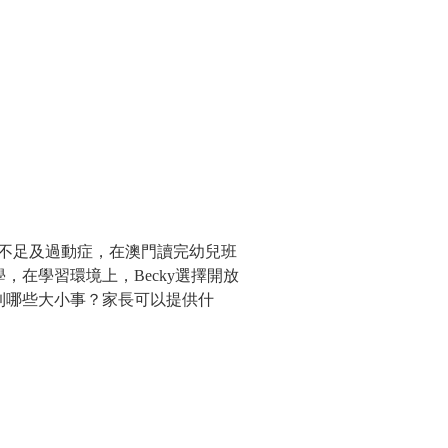
不足及過動症，在澳門讀完幼兒班
學，在學習環境上，
選擇開放
Becky
到哪些大小事？家長可以提供什