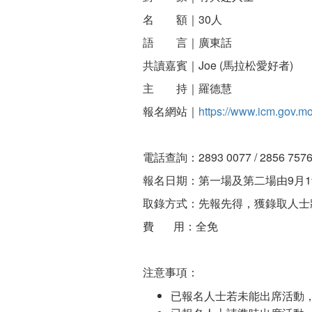
名 額｜30人
語 言｜廣東話
共讀嘉賓｜Joe (馬拉松愛好者)
主 持｜羅德慧
報名網站｜
https://www.icm.gov.mo
電話查詢：2893 0077 / 2856 
報名日期：第一場及第二場由9月19
取錄方式：先報先得，獲錄取人士
費 用：全免
注意事項：
已報名人士若未能出席活動，