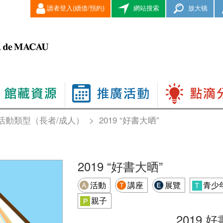
讀者登入(續借/預約)
網站搜索
放大镜
活動類型（長者/成人）
>
2019 “好書大晒”
2019 “好書大晒”
活動
講座
展覽
青少
親子
2019 