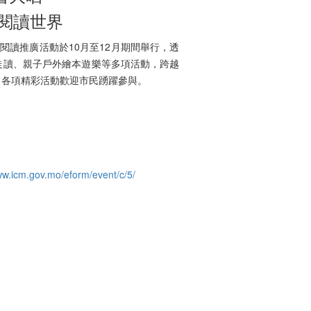
閱讀世界
＂閱讀推廣活動於10月至12月期間舉行，透
走讀、親子戶外繪本遊樂等多項活動，跨越
，各項精彩活動歡迎市民踴躍參與。
ww.icm.gov.mo/eform/event/c/5/