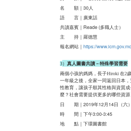
名 額｜30人
語 言｜廣東話
共讀嘉賓｜Reade (多職人士）
主 持｜羅德慧
報名網站｜
https://www.icm.gov.mo
）
真人圖書共讀－特殊學習需要
3
兩個小孩的媽媽，長子
在
Hiroki
2
一年級之後，全家一同返回日本，
性教育，讓孩子順其性格與資質成
麼？社會需要提供更多的哪些資源
日 期｜2019年12月14日（六
時 間｜下午3:00-3:45
地 點｜下環圖書館