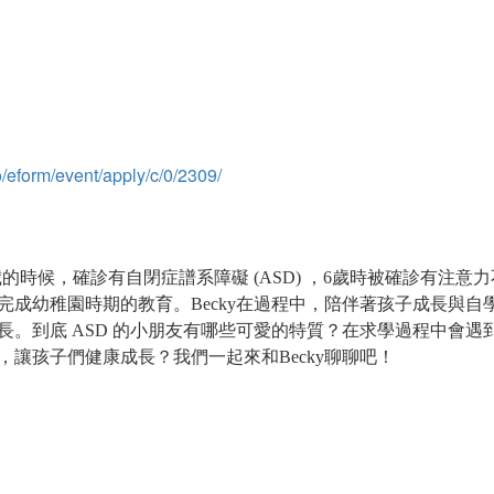
/eform/event/apply/c/0/2309/
歲的時候，確診有自閉症譜系障礙
，
歲時被確診有注意力
(ASD)
6
完成幼稚園時期的教育。
在過程中，陪伴著孩子成長與自
Becky
長。到底
的小朋友有哪些可愛的特質？在求學過程中會遇
ASD
，讓孩子們健康成長？我們一起來和
聊聊吧！
Becky
）