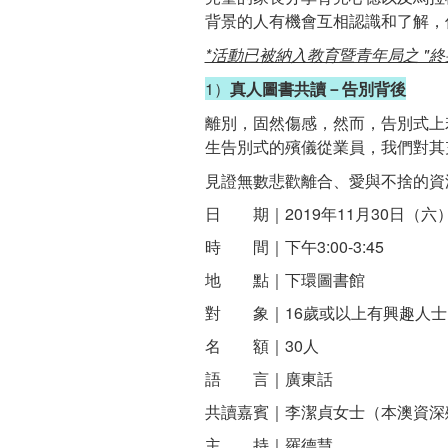
背景的人有機會互相認識和了解，
*活動已被納入教育暨青年局之 "終
1
）
真人圖書共讀－告別背後
離別，固然傷感，然而，告別式上
生告別式的殯儀從業員，我們對其
見證無數悲歡離合、愛與不捨的資
日 期｜2019年11月30日（六
時 間｜下午3:00-3:45
地 點｜下環圖書館
對 象｜16歲或以上有興趣人士
名 額｜30人
語 言｜廣東話
共讀嘉賓｜李潔貞女士（本澳資深
主 持｜羅德慧