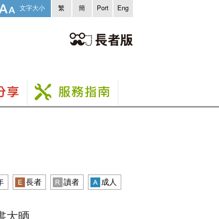
文字大小
繁
簡
Port
Eng
年
長者
讀者
成人
好書大晒