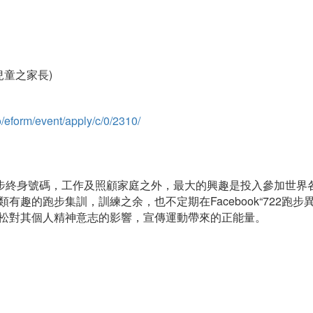
兒童之家長)
/eform/event/apply/c/0/2310/
步終身號碼，工作及照顧家庭之外，最大的興趣是投入參加世界
類有趣的跑步集訓，訓練之余，也不定期在
Facebook“722
跑步
松對其個人精神意志的影響，宣傳運動帶來的正能量
。
）