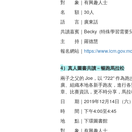
對 象｜有興趣人士
名 額｜30人
語 言｜廣東話
共讀嘉賓｜Becky (特殊學習需要
主 持｜羅德慧
報名網站｜
https://www.icm.gov.mo
4
）真人圖書共讀－暢跑馬拉松
兩子之父的
Joe
，以
“722”
作為跑
廣、組織本地各新手跑友，進行各
章、比賽資訊，更不時分享，馬拉
日 期｜2019年12月14日（六
時 間｜下午4:00至4:45
地 點｜下環圖書館
對 象｜有興趣人士