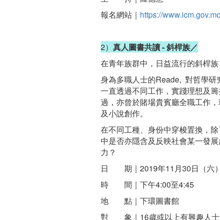
報名網站｜
https://www.icm.gov.mo
2）
真人圖書共讀 - 斜桿族／
在青年族群中，日益流行的斜桿族 
身為多職人士的Reade, 對哲
一直透過不同工作，實踐理想及籌
過，亦曾於賭場貴賓廳全職工作，
及小說創作。
在不同工種、身份中穿梭置換，除
中是否亦隱含及反映社會某一發展
力？
日 期｜2019年11月30日（六
時 間｜下午4:00至4:45
地 點｜下環圖書館
對 象｜16歲或以上有興趣人士