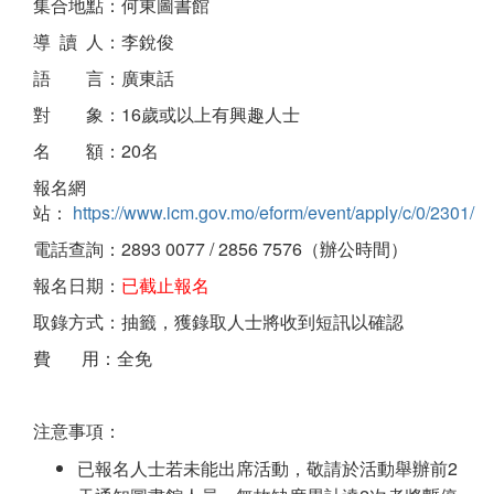
集合地點：何東圖書館
導 讀 人：李銳俊
語 言：廣東話
對 象：16歲或以上有興趣人士
名 額：20名
報名網
站：
https://www.icm.gov.mo/eform/event/apply/c/0/2301/
電話查詢：2893 0077 / 2856 7576（辦公時間）
報名日期：
已截止報名
取錄方式：抽籤，獲錄取人士將收到短訊以確認
費 用：全免
注意事項：
已報名人士若未能出席活動，敬請於活動舉辦前2