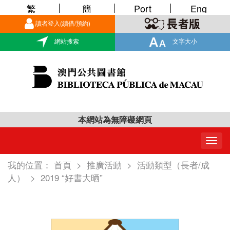
繁
簡
Port
Eng
讀者登入(續借/預約)
網站搜索
文字大小
本網站為無障礙網頁
Togg
navig
我的位置：
首頁
>
推廣活動
>
活動類型（長者/成
人）
>
2019 “好書大晒”