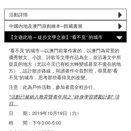
活動詳情
中國內地及澳門原創繪本─館藏書展
【文遊此地 ─ 徒步文學之旅】“看不見” 的城市
“看不見”的城市—以澳門前輩作家的，以澳門為背景的
優秀散文、小說、詩歌等文學作品為主，並沿著文中所
提及的地方（尤以今天已有較大轉變或甚至不復在的地
方），設計散步路線，與讀者作今昔對照，尋覓那“看
不見”的城市，思考那些看得見的改變。
注意：此為戶外活動，參加者需全程步行。
*活動已被納入教育暨青年局之 "終身學習奬勵計劃" 項
目。
日 期︰2019年10月19日（六）
時 間：下午3:00-5:00