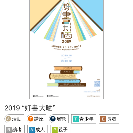
2019 “好書大晒”
活動
講座
展覽
青少年
長者
讀者
成人
親子