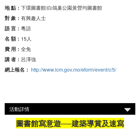
地 點：
下環圖書館/白鴿巢公園黃營均圖書館
對 象：
有興趣人士
語 言：
粵語
名 額：
15人
費 用：
全免
講 者：
呂澤強
網上報名：
http://www.icm.gov.mo/eform/event/c/5/
活動詳情
圖書館寫意遊──建築導賞及速寫