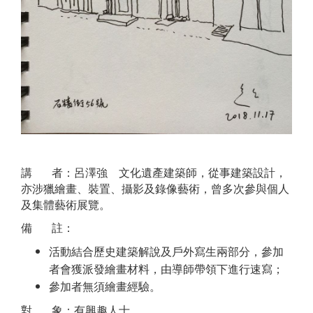
講 者：呂澤強 文化遺產建築師，從事建築設計，
亦涉獵繪畫、裝置、攝影及錄像藝術，曾多次參與個人
及集體藝術展覽。
備 註：
活動結合歷史建築解說及戶外寫生兩部分，參加
者會獲派發繪畫材料，由導師帶領下進行速寫；
參加者無須繪畫經驗。
對 象：有興趣人士