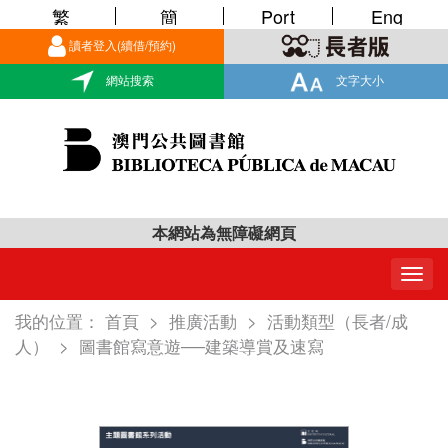
繁
簡
Port
Eng
讀者登入(續借/預約)
網站搜索
文字大小
本網站為無障礙網頁
Togg
navig
我的位置：
首頁
>
推廣活動
>
活動類型（長者/成
人）
>
圖書館寫意遊──建築導賞及速寫