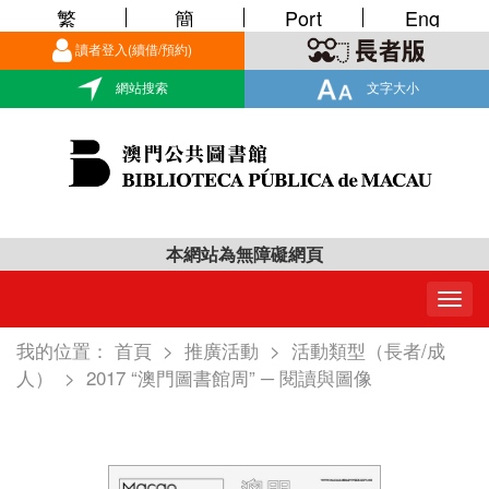
繁
簡
Port
Eng
讀者登入(續借/預約)
網站搜索
文字大小
本網站為無障礙網頁
Togg
navig
我的位置：
首頁
>
推廣活動
>
活動類型（長者/成
人）
>
2017 “澳門圖書館周” ─ 閱讀與圖像