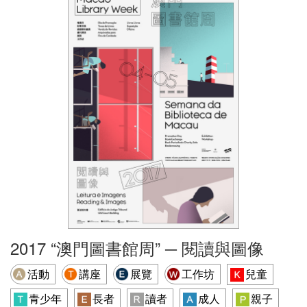
2017 “澳門圖書館周” ─ 閱讀與圖像
活動
講座
展覽
工作坊
兒童
青少年
長者
讀者
成人
親子