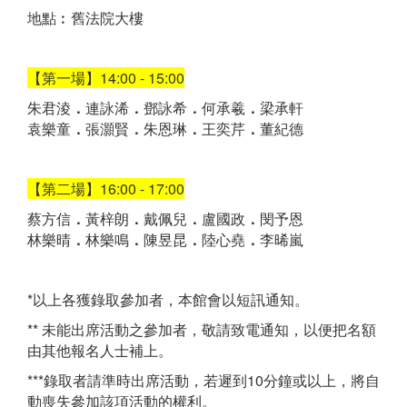
地點︰舊法院大樓
【第一場】14:00 - 15:00
朱君淩
．
連詠浠
．
鄧詠希
．
何承羲
．
梁承軒
袁樂童
．
張灝賢
．
朱恩琳
．
王奕芹
．
董紀德
【第二場】16:00 - 17:00
蔡方信
．
黃梓朗
．
戴佩兒
．
盧國政
．
閔予恩
林樂晴
．
林樂鳴
．
陳昱昆
．
陸心堯
．
李晞嵐
*以上各獲錄取參加者，本館會以短訊通知。
** 未能出席活動之參加者，敬請致電通知，以便把名額
由其他報名人士補上。
***錄取者請準時出席活動，若遲到10分鐘或以上，將自
動喪失參加該項活動的權利。