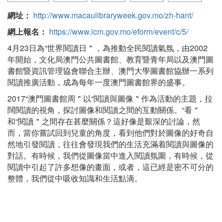
網址：
http://www.macaulibraryweek.gov.mo/zh-hant/
網上報名：
https://www.icm.gov.mo/eform/event/c/5/
4月23日為“世界閱讀日＂，為推動全民閱讀氣氛，由2002
年開始，文化局澳門公共圖書館、教育暨青年局以及澳門圖
書館暨資訊管理協會聯合主辦、澳門大學圖書館協辦一系列
閱讀推廣活動，成為每年一度澳門圖書館界的盛事。
2017“澳門圖書館周＂以“閱讀與圖像＂作為活動的主題，拉
闊閱讀的視角，探討圖像和閱讀之間的互動關係。“看＂
和“閱讀＂之間存在甚麼關係？這好像是艱深的討論，然
而，當你嘗試回到兒童的角度，看到他們對於圖像的好奇自
然地引發閱讀，往往會發現我們的生活充滿着閱讀與圖像的
對話。有時候，我們從圖像當中進入閱讀氛圍，有時候，從
閱讀中引起了許多想像的畫面，或者，這已經是密不可分的
整體，我們從中吸收知識和生活點滴。