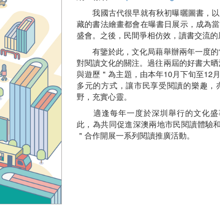
我國古代很早就有秋初曝曬圖書，以
藏的書法繪畫都會在曝書日展示，成為當
盛會。之後，民間爭相仿效，讀書交流的
有鑒於此，文化局藉舉辦兩年一度的“
對閱讀文化的關注。過往兩屆的好書大晒
與遊歷＂為主題，由本年10月下旬至12
多元的方式，讓市民享受閱讀的樂趣，
野，充實心靈。
適逢每年一度於深圳舉行的文化盛事
此，為共同促進深澳兩地市民閱讀體驗和
＂合作開展一系列閱讀推廣活動。