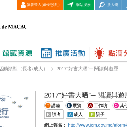
讀者登入(續借/預約)
網站搜索
放大镜
活動類型（長者/成人）
>
2017“好書大晒”─ 閱讀與遊歷
2017“好書大晒”─ 閱讀與遊
講座
展覽
工作坊
其
讀者
成人
親子
網上報名：
http://www.icm.gov.mo/eform/