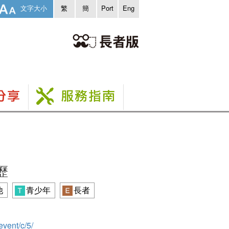
文字大小
繁
簡
Port
Eng
歷
他
青少年
長者
event/c/5/