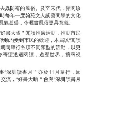
去蟲防霉的風俗。及至宋代，館閣珍
時每年一度翰苑文人談藝問學的文化
風氣甚盛，令曬書風俗更具意義。
好書大晒＂閱讀推廣活動，推動市民
活動均受到市民的歡迎，本屆以“閱讀
月期間舉行各項不同類型的活動，以更
亦寄望透過閱讀，遊歷世界，擴闊視
“深圳讀書月＂亦於11月舉行，因
交流，“好書大晒＂會與“深圳讀書月