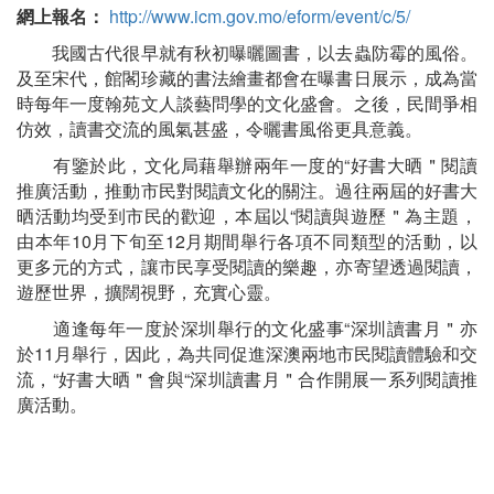
網上報名：
http://www.icm.gov.mo/eform/event/c/5/
我國古代很早就有秋初曝曬圖書，以去蟲防霉的風俗。
及至宋代，館閣珍藏的書法繪畫都會在曝書日展示，成為當
時每年一度翰苑文人談藝問學的文化盛會。之後，民間爭相
仿效，讀書交流的風氣甚盛，令曬書風俗更具意義。
有鑒於此，文化局藉舉辦兩年一度的“好書大晒＂閱讀
推廣活動，推動市民對閱讀文化的關注。過往兩屆的好書大
晒活動均受到市民的歡迎，本屆以“閱讀與遊歷＂為主題，
由本年10月下旬至12月期間舉行各項不同類型的活動，以
更多元的方式，讓市民享受閱讀的樂趣，亦寄望透過閱讀，
遊歷世界，擴闊視野，充實心靈。
適逢每年一度於深圳舉行的文化盛事“深圳讀書月＂亦
於11月舉行，因此，為共同促進深澳兩地市民閱讀體驗和交
流，“好書大晒＂會與“深圳讀書月＂合作開展一系列閱讀推
廣活動。