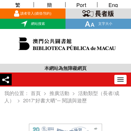
繁
簡
Port
Eng
讀者登入(續借/預約)
網站搜索
文字大小
本網站為無障礙網頁
Togg
navig
我的位置：
首頁
>
推廣活動
>
活動類型（長者/成
人）
>
2017“好書大晒”─ 閱讀與遊歷