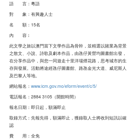
語 言：粵語
對 象：有興趣人士
名 額：15名
內 容︰
此文學之旅以澳門當下文學作品為骨幹，並精選以賭業為背景
之散文、小說、詩歌及劇本作品，由氹仔黃營均圖書館出發，
在分享作品中，與您一同遊走十里洋場煙花路，思考城市的生
存與發展。活動將途經氹仔圖書館、路氹金光大道、威尼斯人
及巴黎人等地。
網站報名：
www.icm.gov.mo/eform/event/c/5/
電話報名：2884 3105（開館時間）
報名日期：即日起，額滿即止
取錄方式：先報先得，額滿即止，獲錄取人士將收到短訊以確
認
費 用：全免