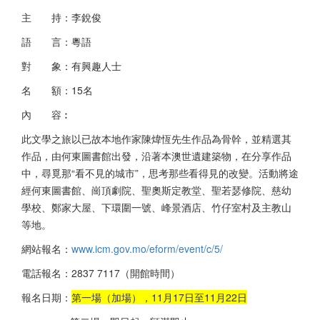
主 持：李銳俊
語 言：粵語
對 象：有興趣人士
名 額：15名
內 容︰
此文學之旅以已故本地作家陳煒恆先生作品為骨幹，並精選其
作品，由何東圖書館出發，沿著本澳世遺建築物，在分享作品
中，尋覓那“看不見的城市”，思考那些看得見的改變。活動將途
經何東圖書館、崗頂劇院、聖奧斯定教堂、聖若瑟修院、慈幼
學校、鄭家大屋、下環圍一號、峰景酒店、竹仔室村及主教山
等地。
網站報名：
www.icm.gov.mo/eform/event/c/5/
電話報名：2837 7117（開館時間）
報名日期：
第一場（加場），11月17日至11月22日