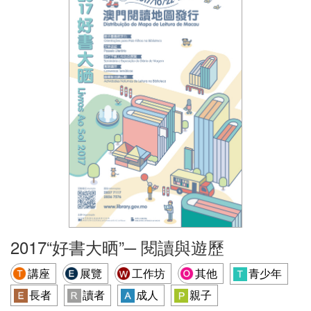
2017“好書大晒”─ 閱讀與遊歷
講座
展覽
工作坊
其他
青少年
長者
讀者
成人
親子