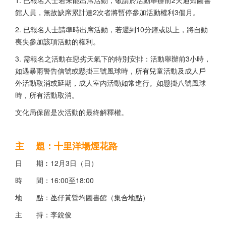
館人員，無故缺席累計達2次者將暫停參加活動權利3個月。
2. 已報名人士請準時出席活動，若遲到10分鐘或以上，將自動
喪失參加該項活動的權利。
3. 需報名之活動在惡劣天氣下的特別安排：活動舉辦前3小時，
如遇暴雨警告信號或懸掛三號風球時，所有兒童活動及成人戶
外活動取消或延期，成人室内活動如常進行。如懸掛八號風球
時，所有活動取消。
文化局保留是次活動的最終解釋權。
主 題：十里洋場煙花路
日 期︰12月3日（日）
時 間：16:00至18:00
地 點：氹仔黃營均圖書館（集合地點）
主 持：李銳俊