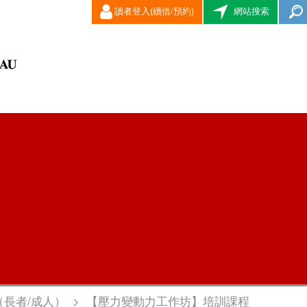
讀者登入(續借/預約)
網站搜索
（長者/成人）
>
【壓力變動力工作坊】培訓課程