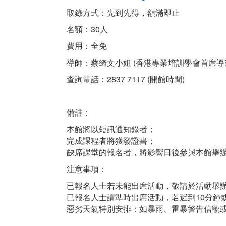
取錄方式：先到先得，額滿即止
名額：30人
費用：全免
導師：蔡綺文小姐 (香港專業培訓學會首席導
查詢電話：2837 7117 (開館時間)
備註：
本館將以短訊通知錄者；
完成課程者將獲發證書；
缺席課堂的報名者，將影響日後參與本館舉
注意事項：
已報名人士若未能出席活動，敬請於活動舉辦
已報名人士請準時出席活動，若遲到10分鐘
惡劣天氣特別安排：如暴雨、雷暴警告信號