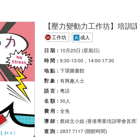
【壓力變動力工作坊】培訓
工作坊
成人
日 期：
10月23日 (星期日)
時 間：
9:30-13:00，14:00-17:30
地 點：
下環圖書館
對 象：
有興趣人士
語 言：
粵語
名 額：
30人
費 用：
全免
導 師：
蔡綺文小姐 (香港專業培訓學會首席
查 詢：
2837 7117 (開館時間)