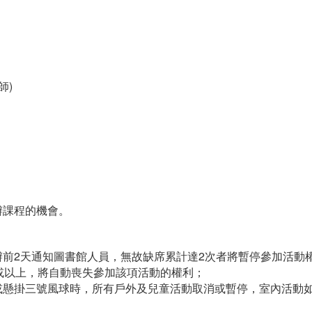
師)
辦課程的機會。
前2天通知圖書館人員，無故缺席累計達2次者將暫停參加活動
或以上，將自動喪失參加該項活動的權利；
或懸掛三號風球時，所有戶外及兒童活動取消或暫停，室內活動