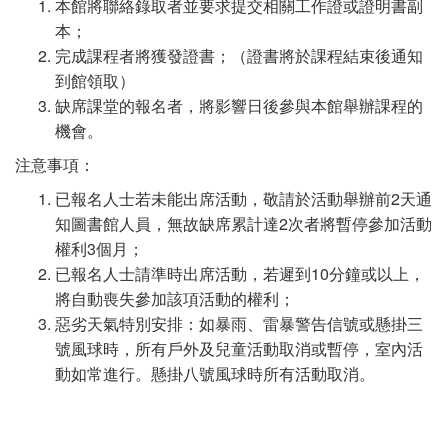
本館將聯絡錄取者並要求提交相關工作證或證明書副
本；
完成課程者將獲發證書；（證書將於課程結束後通知
到館領取）
缺席課堂的報名者，將影響日後參與本館舉辦課程的
機會。
注意事項：
已報名人士若未能出席活動，敬請於活動舉辦前2天通
知圖書館人員，無故缺席累計達2次者將暫停參加活動
權利3個月；
已報名人士請準時出席活動，若遲到10分鐘或以上，
將自動喪失參加該項活動的權利；
惡劣天氣特別安排：如暴雨、雷暴警告信號或懸掛三
號風球時，所有戶外及兒童活動取消或暫停，室內活
動如常進行。懸掛八號風球時所有活動取消。