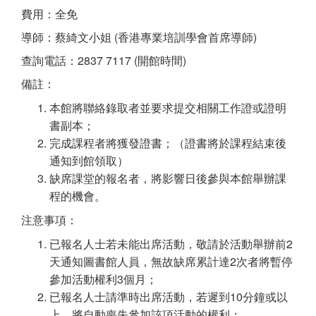
費用：全免
導師：蔡綺文小姐 (香港專業培訓學會首席導師)
查詢電話：2837 7117 (開館時間)
備註：
本館將聯絡錄取者並要求提交相關工作證或證明
書副本；
完成課程者將獲發證書；（證書將於課程結束後
通知到館領取）
缺席課堂的報名者，將影響日後參與本館舉辦課
程的機會。
注意事項：
已報名人士若未能出席活動，敬請於活動舉辦前2
天通知圖書館人員，無故缺席累計達2次者將暫停
參加活動權利3個月；
已報名人士請準時出席活動，若遲到10分鐘或以
上，將自動喪失參加該項活動的權利；