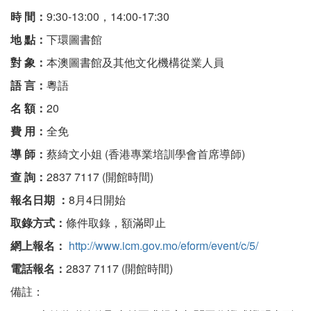
時 間：
9:30-13:00，14:00-17:30
地 點：
下環圖書館
對 象：
本澳圖書館及其他文化機構從業人員
語 言：
粵語
名 額：
20
費 用：
全免
導 師：
蔡綺文小姐 (香港專業培訓學會首席導師)
查 詢：
2837 7117 (開館時間)
報名日期 ：
8月4日開始
取錄方式：
條件取錄，額滿即止
網上報名：
http://www.icm.gov.mo/eform/event/c/5/
電話報名：
2837 7117 (開館時間)
備註：