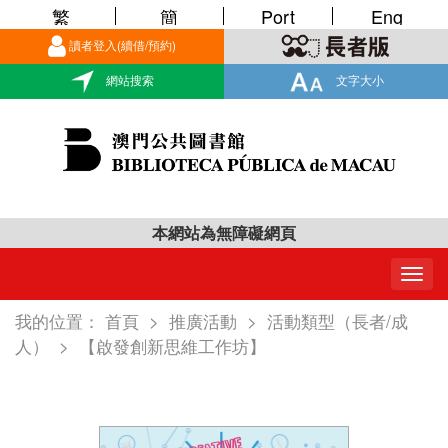
繁
簡
Port
Eng
讀者登入(續借/預約)
網站搜索
文字大小
本網站為無障礙網頁
Togg
navig
我的位置：
首頁
>
推廣活動
>
活動類型（長者/成
人）
>
【啟發創新思維工作坊】