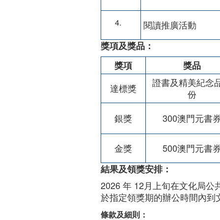
閱讀推廣活動
獎項及獎品：
獎項
獎品
證書及精美紀念
達標獎
份
銀獎
300澳門元書
金獎
500澳門元書
結果及領獎安排：
2026 年 12月上旬在文化
於指定領獎期的辦公時間內到
條款及細則：