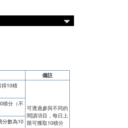
備註
得10積
0積分（不
可透過參與不同的
閱讀項目，每日上
分數為10
限可獲取10積分