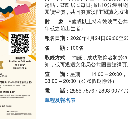
起點，鼓勵居民每日抽出10分鐘用
閱讀習慣，共同夯實澳門“閱讀之城”
6歲或以上持有效澳門公共
對 象：
年或之前出生者）
2026年4月24日09:00至2
報名日期：
100名
名 額：
抽籤，成功取錄者將於20
取錄方式：
知，或可透過文化局公共圖書館網頁
星期一：14:00 – 20:00
查 詢：
08:00 – 20:00（公眾假期除外）
2856 7576 / 2893 0077 /
電 話：
章程及報名表