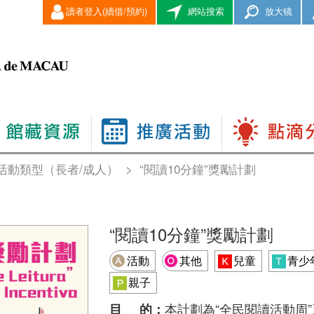
讀者登入(續借/預約)
網站搜索
放大镜
活動類型（長者/成人）
>
“閱讀10分鐘”獎勵計劃
“閱讀10分鐘”獎勵計劃
活動
其他
兒童
青少
親子
本計劃為“全民閱讀活動周
目 的：