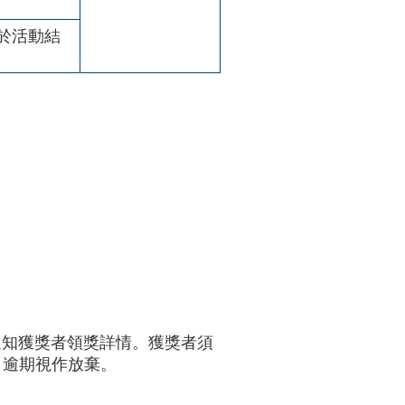
於活動結
專人通知獲獎者領獎詳情。獲獎者須
，逾期視作放棄。