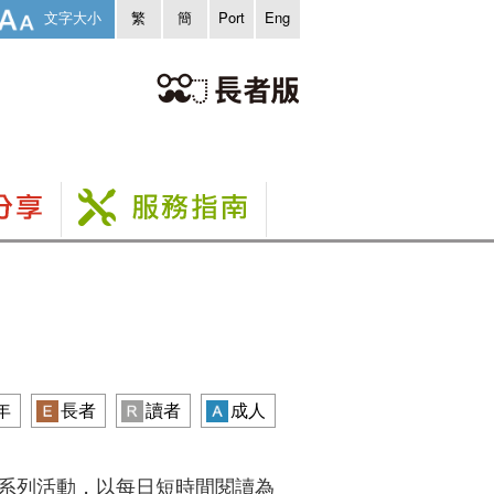
文字大小
繁
簡
Port
Eng
年
長者
讀者
成人
”系列活動，以每日短時間閱讀為