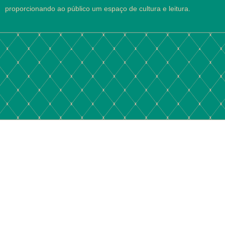
proporcionando ao público um espaço de cultura e leitura.
Local:
Largo de Santo Agostinho N.o 3, Macau