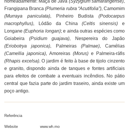
nomeadamente: Maçã de Java
(Syzygium samarangense)
,
Frangipana Branca
(Plumeria rubra “Acutifolia”)
, Camomim
(Murraya paniculata)
, Pinheiro Budista
(Podocarpus
macrophyllus)
, Lódão da China
(Celtis sinensis)
e
Longane
(Euphoria longan)
; e ainda outras espécies como
Goiabeira
(Psidium guajava)
, Nespereira do Japão
(Eriobotrya japonica)
, Palmeiras
(Palmae)
, Camélias
(Camellia japonica)
, Amoreiras
(Morus)
e Palmeira-ráfis
(Rhapis excelsa)
. O jardim é feito à base de tijolo cinzento
e granito, dispondo ainda de tanques e fontes artificiais
para efeitos de combate a eventuais incêndios. No pátio
central que fazia parte do jardim traseiro, ainda existe um
poço antigo.
Referência
Website
www.wh.mo