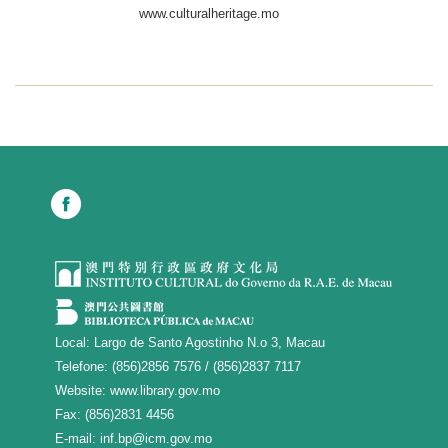
www.culturalheritage.mo
Local:
Largo de Santo Agostinho N.o 3, Macau
Telefone:
(856)2856 7576
/
(856)2837 7117
Website:
www.library.gov.mo
Fax:
(856)2831 4456
E-mail:
inf.bp@icm.gov.mo