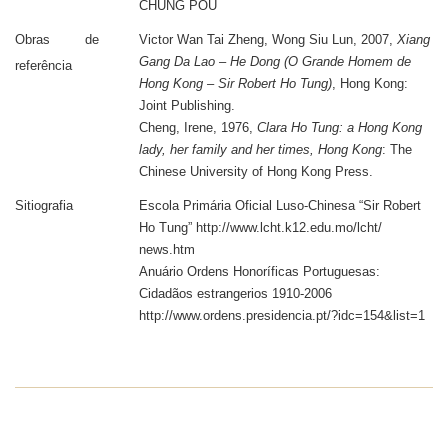
CHUNG POU
Obras de
Victor Wan Tai Zheng, Wong Siu Lun, 2007,
Xiang
Gang Da Lao – He Dong (O Grande Homem de
referência
Hong Kong – Sir Robert Ho Tung)
, Hong Kong:
Joint Publishing.
Cheng, Irene, 1976,
Clara Ho Tung: a Hong Kong
lady, her family and her times, Hong Kong
: The
Chinese University of Hong Kong Press.
Sitiografia
Escola Primária Oficial Luso-Chinesa “Sir Robert
Ho Tung” http://www.lcht.k12.edu.mo/lcht/
news.htm
Anuário Ordens Honoríficas Portuguesas:
Cidadãos estrangerios 1910-2006
http://www.ordens.presidencia.pt/?idc=154&list=1