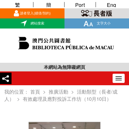
繁
簡
Port
Eng
讀者登入(續借/預約)
網站搜索
文字大小
本網站為無障礙網頁
Togg
navig
我的位置：
首頁
>
推廣活動
>
活動類型（長者/成
人）
>
有效處理及應對投訴工作坊（10月10日）