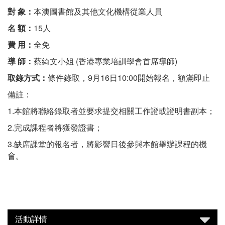
對 象：
本澳圖書館及其他文化機構從業人員
名 額：
15人
費 用：
全免
導 師：
蔡綺文小姐 (香港專業培訓學會首席導師)
取錄方式：
條件錄取，9月16日10:00開始報名，額滿即止
備註：
1.本館將聯絡錄取者並要求提交相關工作證或證明書副本；
2.完成課程者將獲發證書；
3.缺席課堂的報名者，將影響日後參與本館舉辦課程的機
會。
活動詳情