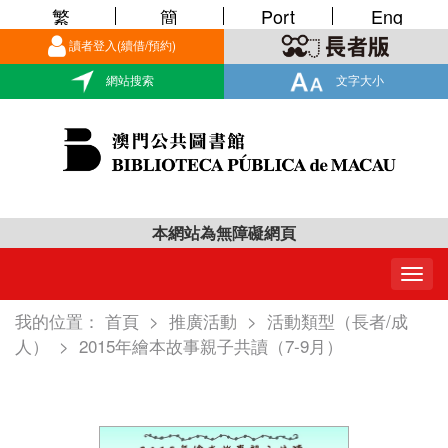
繁
簡
Port
Eng
讀者登入(續借/預約)
網站搜索
文字大小
本網站為無障礙網頁
Togg
navig
我的位置：
首頁
>
推廣活動
>
活動類型（長者/成
人）
>
2015年繪本故事親子共讀（7-9月）