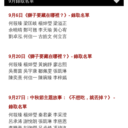
9月錄取名單
9月6日《獅子要藏在哪裡？》- 錄取名單
何筱臻 梁匡岐 楊焯瑩 梁溢正
余曉晴 鄭可翹 李天瑜 黃心宥
劉卓泓 何信一 古皓文 何立言
9月20日《獅子要藏在哪裡？》- 錄取名單
何筱臻 楊焯瑩 黃婉靜 廖志熙
吳蕎茵 吳宇康 鄒佩雯 張凱琳
陳奕熹 何信一 陳琬臻 李梓嫣
9月27日：中秋節主題故事：《不想吃，就丟掉？》 -
錄取名單
何筱臻 楊焯瑩 秦君豪 李采澄
呂承浠 謝悅朗 張凱琳 李慈恩
李樂善 彭珈瑩 呂卓烽 馮瑋洛