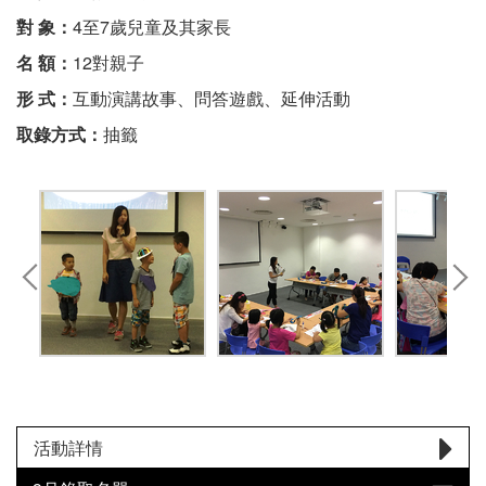
對 象：
4至7歲兒童及其家長
名 額：
12對親子
形 式：
互動演講故事、問答遊戲、延伸活動
取錄方式：
抽籤
活動詳情