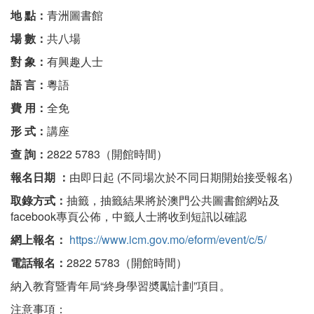
地 點：
青洲圖書館
場 數：
共八場
對 象：
有興趣人士
語 言：
粵語
費 用：
全免
形 式：
講座
查 詢：
2822 5783（開館時間）
報名日期 ：
由即日起 (不同場次於不同日期開始接受報名)
取錄方式：
抽籤，抽籤結果將於澳門公共圖書館網站及
facebook專頁公佈，中籤人士將收到短訊以確認
網上報名：
https://www.icm.gov.mo/eform/event/c/5/
電話報名：
2822 5783（開館時間）
納入教育暨青年局“終身學習奬勵計劃”項目。
注意事項：