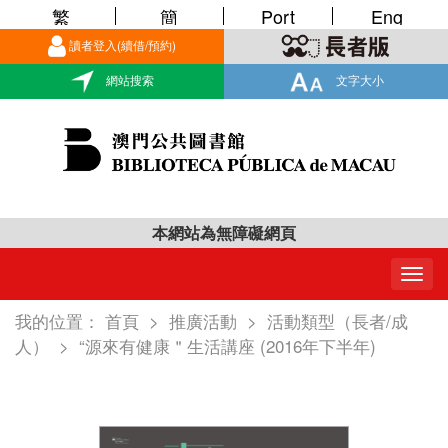
繁
簡
Port
Eng
讀者登入(續借/預約)
網站搜索
文字大小
本網站為無障礙網頁
Togg
navig
我的位置：
首頁
>
推廣活動
>
活動類型（長者/成
人）
>
“源來有健康＂生活講座 (2016年下半年)