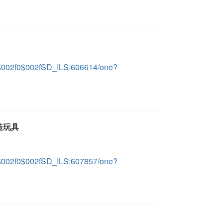
LS$002f0$002fSD_ILS:606614/one?
造玩具
LS$002f0$002fSD_ILS:607857/one?