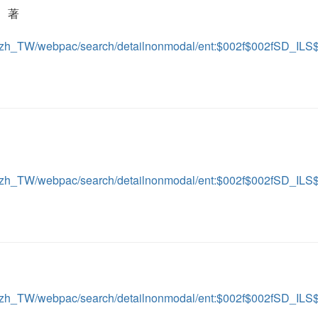
on 著
ient/zh_TW/webpac/search/detailnonmodal/ent:$002f$002fSD_I
ient/zh_TW/webpac/search/detailnonmodal/ent:$002f$002fSD_I
ient/zh_TW/webpac/search/detailnonmodal/ent:$002f$002fSD_I