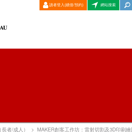
讀者登入(續借/預約)
網站搜索
（長者/成人）
>
MAKER創客工作坊：雷射切割及3D印刷