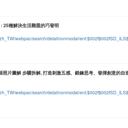
慧 : 25種解決生活難題的巧發明
ient/zh_TW/webpac/search/detailnonmodal/ent:$002f$002fSD_I
280張照片圖解 步驟拆解, 打造刺激五感、鍛鍊思考、發揮創意的自
ient/zh_TW/webpac/search/detailnonmodal/ent:$002f$002fSD_I