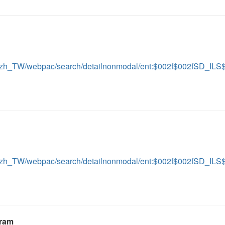
ient/zh_TW/webpac/search/detailnonmodal/ent:$002f$002fSD_I
ient/zh_TW/webpac/search/detailnonmodal/ent:$002f$002fSD_I
gram