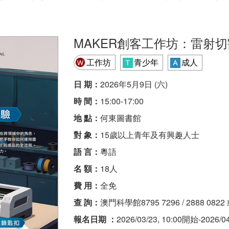
MAKER創客工作坊：雷射
工作坊
青少年
成人
日 期：
2026年5月9日 (六)
時 間：
15:00-17:00
地 點：
何東圖書館
對 象：
15歲以上青年及有興趣人士
語 言：
粵語
名 額：
18人
費 用：
全免
查 詢：
澳門科學館8795 7296 / 2888 
報名日期 ：
2026/03/23, 10:00開始-2