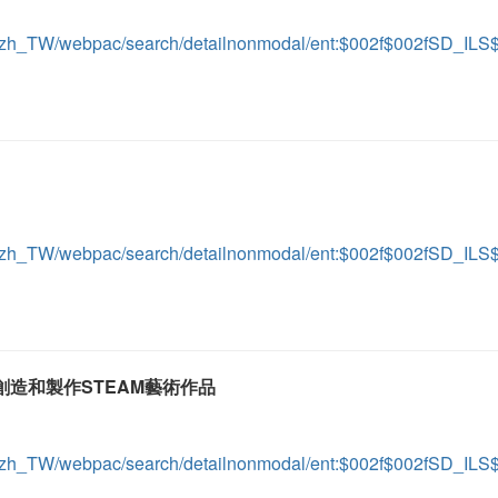
ient/zh_TW/webpac/search/detailnonmodal/ent:$002f$002fSD_I
ient/zh_TW/webpac/search/detailnonmodal/ent:$002f$002fSD_I
.創造和製作STEAM藝術作品
ient/zh_TW/webpac/search/detailnonmodal/ent:$002f$002fSD_I