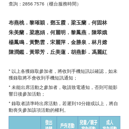
查詢：2856 7576（櫃台服務時間）
布燕桃．黎璀穎．鄧玉霞．梁玉蘭．何固林
朱美蘭．梁惠娟．何麗明．黎鳳燕．陳翠娥
楊鳳鳴．黃艷雲．宋麗萍．金勝泉．林月嫦
陳潤鑑．黃翠芳．丘美蓮．胡燕影．馮麗紅
* 以上各獲錄取參加者，將收到手機短訊以確認，如未
獲錄取將不會收到手機短訊通知；
* 未能出席活動之參加者，敬請致電通知，否則可能影
響日後參加活動；
* 錄取者請準時出席活動，若遲到10分鐘或以上，將自
動喪失參加該項活動的權利。