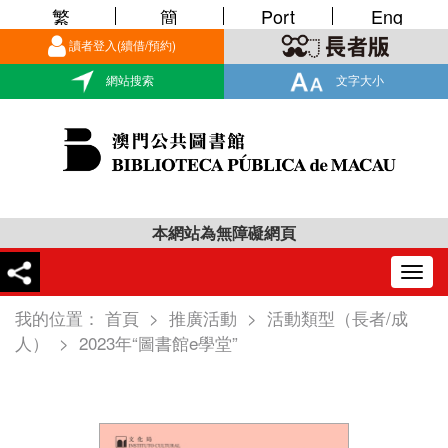
繁
簡
Port
Eng
讀者登入(續借/預約)
網站搜索
文字大小
本網站為無障礙網頁
Togg
navig
我的位置：
首頁
>
推廣活動
>
活動類型（長者/成
人）
>
2023年“圖書館e學堂”