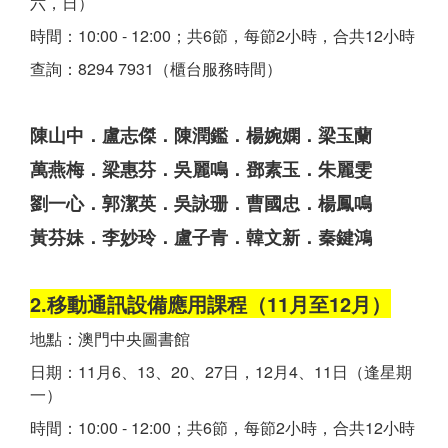
六，日）
時間：10:00 - 12:00；共6節，每節2小時，合共12小時
查詢：8294 7931（櫃台服務時間）
陳山中．盧志傑．陳潤鑑．楊婉嫻．梁玉蘭
萬燕梅．梁惠芬．吳麗鳴．鄧素玉．朱麗雯
劉一心．郭潔英．吳詠珊．曹國忠．楊鳳鳴
黃芬妹．李妙玲．盧子青．韓文新．秦鍵鴻
2.移動通訊設備應用課程（11月至12月）
地點：澳門中央圖書館
日期：11月6、13、20、27日，12月4、11日（逢星期
一）
時間：10:00 - 12:00；共6節，每節2小時，合共12小時