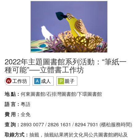
2022年主題圖書館系列活動：“筆紙一
種可能”──立體書工作坊
工作坊
成人
親子
地 點：
何東圖書館/石排灣圖書館/下環圖書館
語 言：
粵語
費 用：
全免
查 詢：
2893 0077 / 2826 1631 / 8294 7931 (櫃枱服務時間)
取錄方式：
抽籤，抽籤結果將於文化局公共圖書館網站及