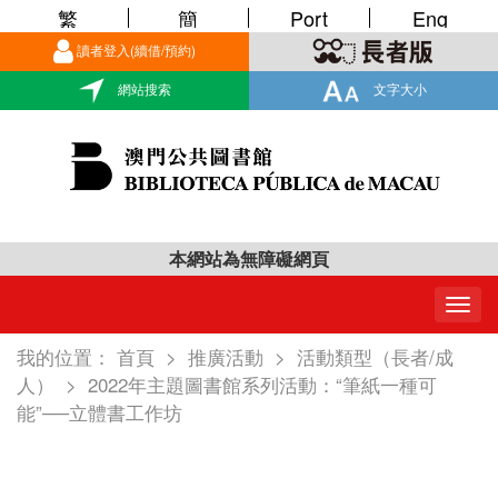
繁
簡
Port
Eng
讀者登入(續借/預約)
網站搜索
文字大小
本網站為無障礙網頁
Togg
navig
我的位置：
首頁
>
推廣活動
>
活動類型（長者/成
人）
>
2022年主題圖書館系列活動：“筆紙一種可
能”──立體書工作坊