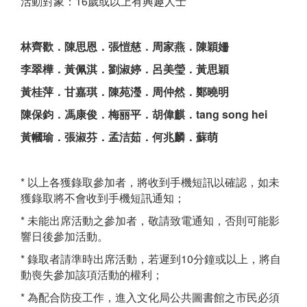
活動對象：16歲或以上有興趣人士
林齊歡．陳思恩．張愷慈．周家燕．陳穎姍
李翠樺．黃佩淇．劉淑婷．呂美瑩．黃思穎
黃桂萍．甘嘉琪．陳苑瀅．周仲然．鄭曉明
陳保鈞．馮康俊．梅丽平．胡偉麒．tang song hei
黃幗瑜．張淑芬．孟洁茹．何兆麟．蘇萌
* 以上各獲錄取參加者，將收到手機短訊以確認，如未
獲錄取將不會收到手機短訊通知；
* 未能出席活動之參加者，敬請致電通知，否則可能影
響日後參加活動。
* 錄取者請準時出席活動，若遲到10分鐘或以上，將自
動喪失參加該項活動的權利；
* 為配合防疫工作，進入文化局公共圖書館之市民必須