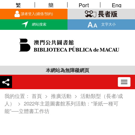
繁
簡
Port
Eng
讀者登入(續借/預約)
網站搜索
文字大小
本網站為無障礙網頁
Togg
navig
我的位置：
首頁
>
推廣活動
>
活動類型（長者/成
人）
>
2022年主題圖書館系列活動：“筆紙一種可
能”──立體書工作坊