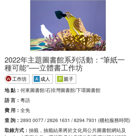
2022年主題圖書館系列活動：“筆紙一
種可能”──立體書工作坊
工作坊
成人
親子
地 點：
何東圖書館/石排灣圖書館/下環圖書館
語 言：
粵語
費 用：
全免
查 詢：
2893 0077 / 2826 1631 / 8294 7931 (櫃枱服務時間)
取錄方式：
抽籤，抽籤結果將於文化局公共圖書館網站及