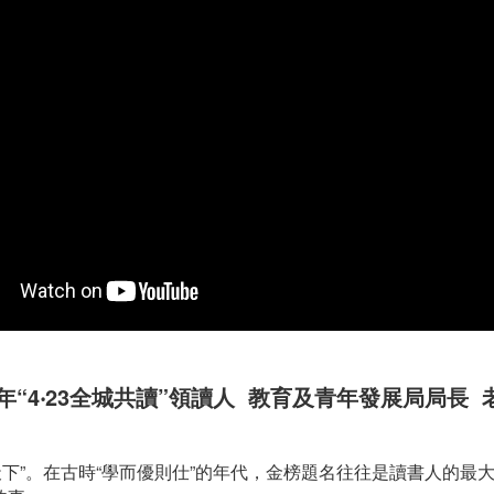
21年“4‧23全城共讀”領讀人 教育及青年發展局局長 
天下”。在古時“學而優則仕”的年代，金榜題名往往是讀書人的最