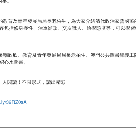
的事。
讀人之一的教育及青年發展局局長老柏生，為大家介紹清代政治家曾國
容包括修身養性、治軍從政、交友識人、治學態度等，可以學習
文化局局長穆欣欣、教育及青年發展局局長老柏生、澳門公共圖書館義
紹心水圖書。
，一人閱讀！不限形式，讀出精彩！
it.ly/39RZ0sA