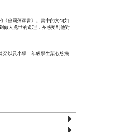
藩的《曾國藩家書》。書中的文句如
到做人處世的道理，亦感受到他對
工陳榮以及小學二年級學生葉心悠擔