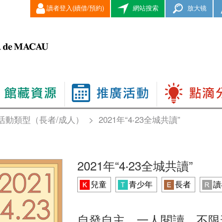
讀者登入(續借/預約)
網站搜索
放大镜
活動類型（長者/成人）
>
2021年“4‧23全城共讀”
2021年“4‧23全城共讀”
兒童
青少年
長者
讀
自發自主，一人閱讀，不限