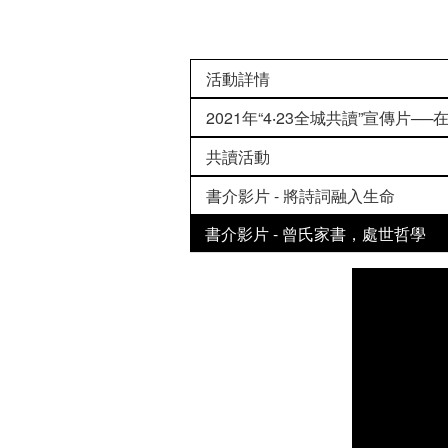
活動詳情
2021年“4‧23全城共讀”宣傳片─
共讀活動
書介影片 - 將詩詞融入生命
書介影片 - 曾氏家書，處世哲學