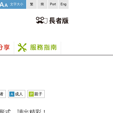
文字大小
繁
簡
Port
Eng
者
成人
親子
形式，讀出精彩！