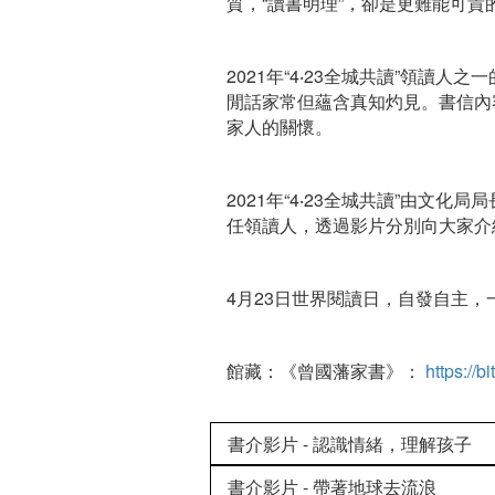
質，“讀書明理”，卻是更難能可貴
2021年“4‧23全城共讀”領
閒話家常但蘊含真知灼見。書信內
家人的關懷。
2021年“4‧23全城共讀”由
任領讀人，透過影片分別向大家介
4月23日世界閱讀日，自發自主
館藏：《曾國藩家書》：
https://b
書介影片 - 認識情緒，理解孩子
書介影片 - 帶著地球去流浪