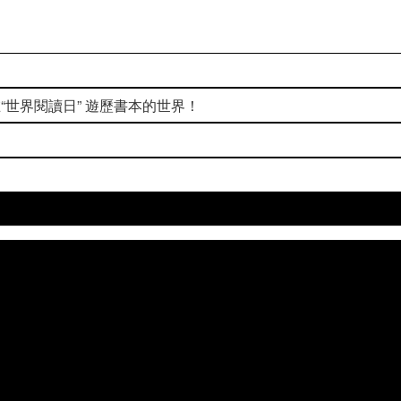
─在“世界閱讀日” 遊歷書本的世界！