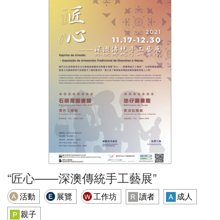
“匠心——深澳傳統手工藝展”
活動
展覽
工作坊
讀者
成人
親子