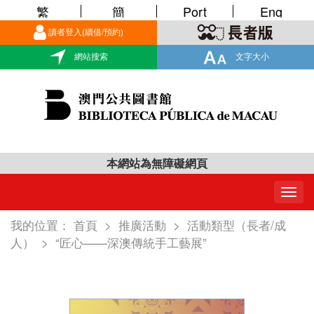
繁
簡
Port
Eng
讀者登入(續借/預約)
網站搜索
文字大小
本網站為無障礙網頁
Togg
navig
我的位置：
首頁
>
推廣活動
>
活動類型（長者/成
人）
>
“匠心——深澳傳統手工藝展”