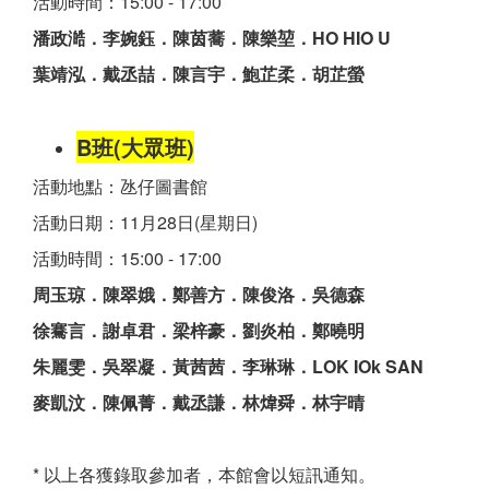
活動時間：15:00 - 17:00
潘政澔．李婉鈺．陳茵蕎．陳樂堃．HO HIO U
葉靖泓．戴丞喆．陳言宇．鮑芷柔．胡芷螢
B班(大眾班)
活動地點：氹仔圖書館
活動日期：11月28日(星期日)
活動時間：15:00 - 17:00
周玉琼．陳翠娥．鄭善方．陳俊洛．吳德森
徐騫言．謝卓君．梁梓豪．劉炎柏．鄭曉明
朱麗雯．吳翠凝．黃茜茜．李琳琳．LOK IOk SAN
麥凱汶．陳佩菁．戴丞謙．林煒舜．林宇晴
* 以上各獲錄取參加者，本館會以短訊通知。