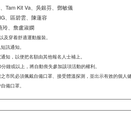
儀、Tam Kit Va、吳銀芬、鄧敏儀
LENG、區碧雲、陳蓮容
燕玲、詹盧淑嫻
以及穿着舒適運動服裝。
以短訊通知。
電通知，以便把名額由其他報名人士補上。
10分鐘或以上，將自動喪失參加該項活動的權利。
館之市民必須佩戴自備口罩、接受體溫探測，並出示有效的個人
帶自備口罩。