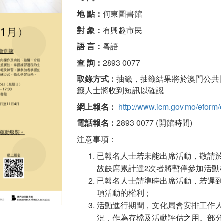
地 點：
何東圖書館
對 象：
有興趣市民
語 言：
粵語
查 詢：
2893 0077
取錄方式：
抽籤，抽籤結果將於澳門公共圖書
籤人士將收到短訊以確認
網上報名：
http://www.icm.gov.mo/eform/
電話報名：
2893 0077 (開館時間)
注意事項：
已報名人士若未能出席活動，敬請
故缺席累計達2次者將暫停參加活動
已報名人士請準時出席活動，若遲到
項活動的權利；
活動進行期間，文化局會安排工作
況，作為存檔及活動評估之用。部