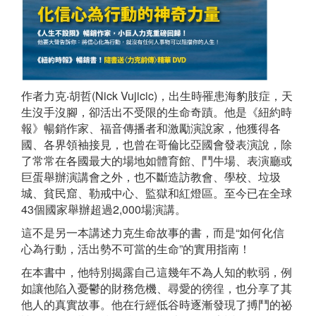
作者力克‧胡哲(Nick Vujicic)，出生時罹患海豹肢症，天
生沒手沒腳，卻活出不受限的生命奇蹟。他是《紐約時
報》暢銷作家、福音傳播者和激勵演說家，他獲得各
國、各界領袖接見，也曾在哥倫比亞國會發表演說，除
了常常在各國最大的場地如體育館、鬥牛場、表演廳或
巨蛋舉辦演講會之外，也不斷造訪教會、學校、垃圾
城、貧民窟、勒戒中心、監獄和紅燈區。至今已在全球
43個國家舉辦超過2,000場演講。
這不是另一本講述力克生命故事的書，而是“如何化信
心為行動，活出勢不可當的生命”的實用指南！
在本書中，他特別揭露自己這幾年不為人知的軟弱，例
如讓他陷入憂鬱的財務危機、尋愛的徬徨，也分享了其
他人的真實故事。他在行經低谷時逐漸發現了搏鬥的祕