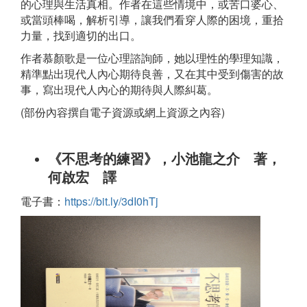
的心理與生活真相。作者在這些情境中，或苦口婆心、
或當頭棒喝，解析引導，讓我們看穿人際的困境，重拾
力量，找到適切的出口。
作者慕顏歌是一位心理諮詢師，她以理性的學理知識，
精準點出現代人內心期待良善，又在其中受到傷害的故
事，寫出現代人內心的期待與人際糾葛。
(部份內容撰自電子資源或網上資源之內容)
《不思考的練習》，小池龍之介 著，
何啟宏 譯
電子書：
https://bit.ly/3dI0hTj