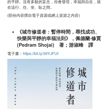
的平靜。沒有多餘的妄念，你會發現，幸福與自在，就
在這行、住、坐、臥之間。
(部份內容撰自電子資源或網上資源之內容)
《城市修道者：暫停時間，尋找成功、
快樂與平靜的幸福法則》，佩德蘭‧修賈
(Pedram Shojai) 著；游淑峰 譯
電子書：
https://bit.ly/39YJFUt