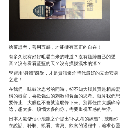
捨棄思考，善用五感，才能擁有真正的自在！
有多久沒有好好咀嚼白米的味道？沒有聽聽自己的聲
音？沒有看看藍藍的天？沒有摸摸溪水的涼？
學習用“身體”感受，才是資訊爆炸時代最好的立命安身
之道！
在我們一味鼓吹思考的同時，卻不知大腦其實是相當蠻
橫的器官，喜歡強烈的刺激和負面的思考。就算我們想
要停止，大腦也不會就這麼停下來。別再任由大腦碎碎
唸，想太多、煩惱太多的你，需要重視五感的生活。
日本人氣僧侶小池龍之介提出“不思考的練習”，鼓勵你
在說話、聆聽、觀看、書寫、飲食的過程中，追求心靈