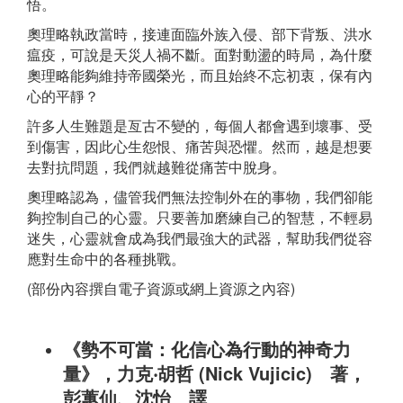
悟。
奧理略執政當時，接連面臨外族入侵、部下背叛、洪水
瘟疫，可說是天災人禍不斷。面對動盪的時局，為什麼
奧理略能夠維持帝國榮光，而且始終不忘初衷，保有內
心的平靜？
許多人生難題是亙古不變的，每個人都會遇到壞事、受
到傷害，因此心生怨恨、痛苦與恐懼。然而，越是想要
去對抗問題，我們就越難從痛苦中脫身。
奧理略認為，儘管我們無法控制外在的事物，我們卻能
夠控制自己的心靈。只要善加磨練自己的智慧，不輕易
迷失，心靈就會成為我們最強大的武器，幫助我們從容
應對生命中的各種挑戰。
(部份內容撰自電子資源或網上資源之內容)
《勢不可當：化信心為行動的神奇力
量》，力克‧胡哲 (Nick Vujicic) 著，
彭蕙仙、沈怡 譯