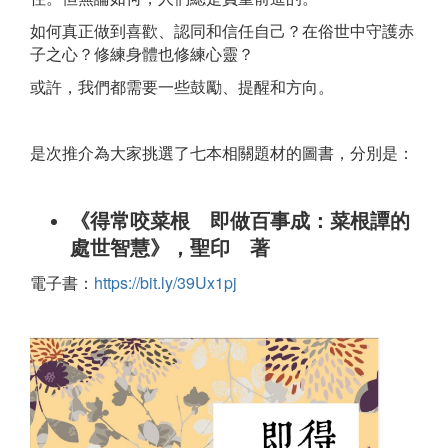
如何真正做到喜歡、認同和信任自己？在俗世中守護赤
子之心？修練身體也修練心靈？
或許，我們都需要一些鼓勵、提醒和方向。
是次推介為大家挑選了七本相關題材的圖書，分別是：
《得常咬菜根 即做百事成：菜根譚的
處世智慧》，聖印 著
電子書：
https://bit.ly/39Ux1pj