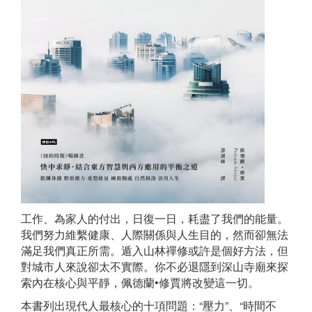
工作、為家人的付出，日復一日，耗盡了我們的能量。
我們努力維繫健康、人際關係與人生目的，然而卻無法
滿足我們真正所需。遁入山林禪修或許是個好方法，但
對城市人來說卻太不實際。你不必退隱到深山寺廟來探
索內在核心與平靜，佩德蘭•修賈將改變這一切。
本書列出現代人最核心的十項問題：“壓力”、“時間不