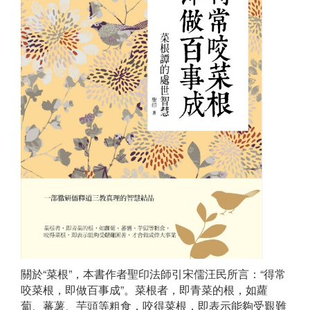
關於“菜根”，本書作者聖印法師引宋儒汪民所言：“得常
咬菜根，即做百事成”。菜根者，即青菜的根，如蘿
蔔、蕃薯、芋頭等粗食，咬得菜根，即表示能夠受艱難