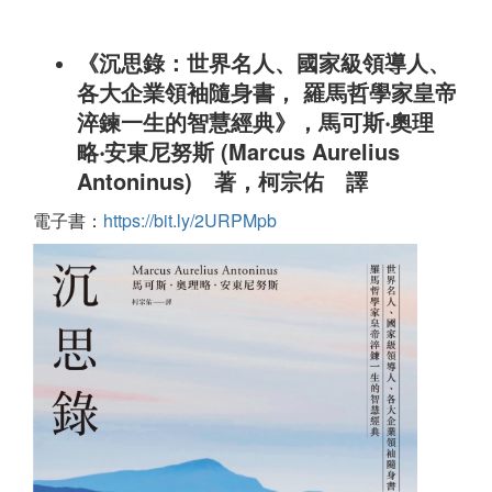
《沉思錄：世界名人、國家級領導人、
各大企業領袖隨身書， 羅馬哲學家皇帝
淬鍊一生的智慧經典》，馬可斯‧奧理
略‧安東尼努斯 (Marcus Aurelius
Antoninus) 著，柯宗佑 譯
電子書：
https://bit.ly/2URPMpb