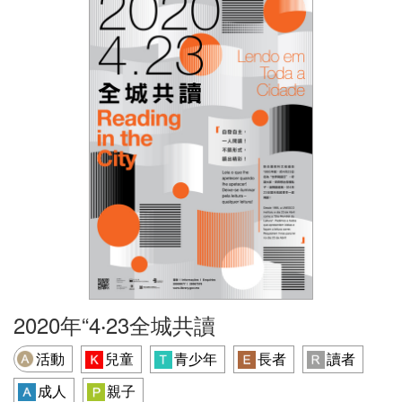
2020年“4‧23全城共讀
活動
兒童
青少年
長者
讀者
成人
親子