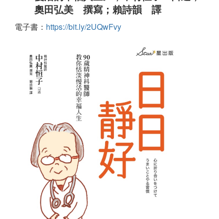
奧田弘美 撰寫；賴詩韻 譯
電子書：
https://bit.ly/2UQwFvy