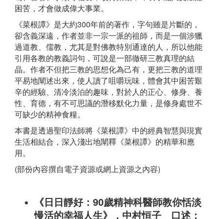
困苦，才會做成偉大事業。
《菜根譚》是大約300年前的著作，字句雖是片斷的，
卻含義深遠，作者並非一宗一派的祖師，而是一個涉獵
過道教、儒教，尤其是對佛教特別通達的人，所以他能
引用各教的教義詞句，可說是一部徹研三教真理的結
晶。作者不但把三教的思想化為己有，更把三教的道理
平易地闡述出來，使人讀了咀嚼玩味，體會其中困苦艱
辛的經驗、清冷淡泊的趣味，對於人的正心、修身、養
性、育德，有不可思議的潛移默化力量，是修身處世不
可缺少的精神食糧。
本書是透過聖印法師將《菜根譚》中的經典智慧與現實
生活相結合，深入淺出地闡釋《菜根譚》的精華和應
用。
(部份內容撰自電子資源或網上資源之內容)
《日日靜好：90歲精神科醫師教你恬淡
慢活的幸福人生》，中村恒子 口述；