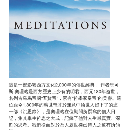
這是一部影響西方文化2,000年的傳世經典， 作者馬可
斯‧奧理略是西方歷史上少有的明君，西元180年逝世，
名列古羅馬帝國“五賢帝”，素有“哲學家皇帝”的美譽。這
位距今1,800年的曠世奇才於無意中給世人留下了的這
一部《沉思錄》，是奧理略在位期間所撰寫的個人日
記，集其畢生哲思之大成，記錄了他對人生最真實、深
刻的思考。我們從而對於為人處世律己待人之道有所領