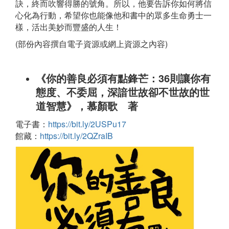
訣，終而吹響得勝的號角。所以，他要告訴你如何將信
心化為行動，希望你也能像他和書中的眾多生命勇士一
樣，活出美妙而豐盛的人生！
(部份內容撰自電子資源或網上資源之內容)
《你的善良必須有點鋒芒：36則讓你有
態度、不委屈，深諳世故卻不世故的世
道智慧》，慕顏歌 著
電子書：
https://bit.ly/2USPu17
館藏：
https://bit.ly/2QZraIB