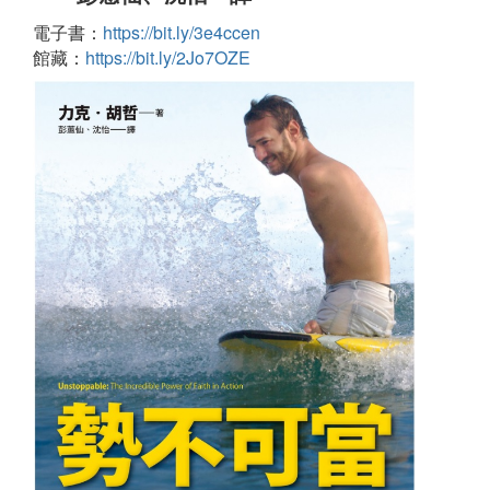
電子書：
https://bit.ly/3e4ccen
館藏：
https://bit.ly/2Jo7OZE