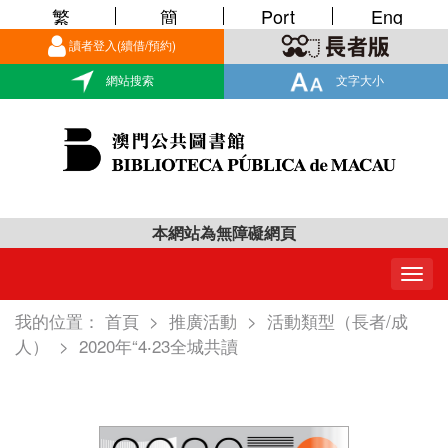
繁
簡
Port
Eng
讀者登入(續借/預約)
網站搜索
文字大小
本網站為無障礙網頁
Togg
navig
我的位置：
首頁
>
推廣活動
>
活動類型（長者/成
人）
>
2020年“4‧23全城共讀