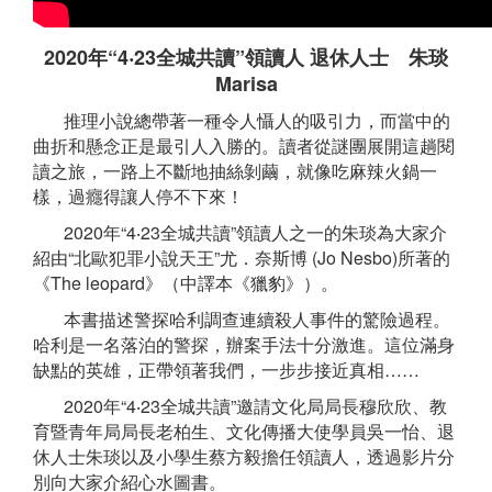
2020年“4‧23全城共讀”領讀人
退休人士 朱琰
Marisa
推理小說總帶著一種令人懾人的吸引力，而當中的
曲折和懸念正是最引人入勝的。讀者從謎團展開這趟閱
讀之旅，一路上不斷地抽絲剝繭，就像吃麻辣火鍋一
樣，過癮得讓人停不下來！
2020年“4‧23全城共讀”領讀人之一的朱琰為大家介
紹由“北歐犯罪小說天王”尤．奈斯博 (Jo Nesbo)所著的
《The leopard》（中譯本《獵豹》）。
本書描述警探哈利調查連續殺人事件的驚險過程。
哈利是一名落泊的警探，辦案手法十分激進。這位滿身
缺點的英雄，正帶領著我們，一步步接近真相……
2020年“4‧23全城共讀”邀請文化局局長穆欣欣、教
育暨青年局局長老柏生、文化傳播大使學員吳一怡、退
休人士朱琰以及小學生蔡方毅擔任領讀人，透過影片分
別向大家介紹心水圖書。