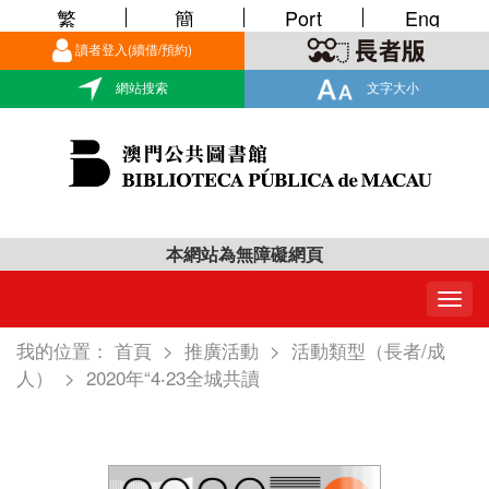
繁
簡
Port
Eng
讀者登入(續借/預約)
網站搜索
文字大小
本網站為無障礙網頁
Togg
navig
我的位置：
首頁
>
推廣活動
>
活動類型（長者/成
人）
>
2020年“4‧23全城共讀