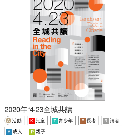
2020年“4‧23全城共讀
活動
兒童
青少年
長者
讀者
成人
親子