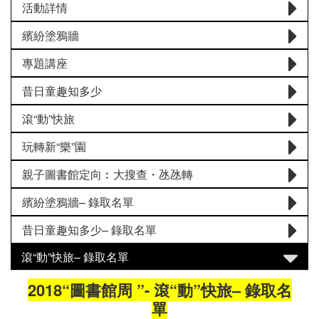
活動詳情
繽紛塗鴉牆
專題講座
昔日童趣知多少
滾“動”快旅
玩轉新“樂”園
親子圖書館定向︰大搜查・氹氹轉
繽紛塗鴉牆– 錄取名單
昔日童趣知多少– 錄取名單
滾“動”快旅– 錄取名單
2018“圖書館周 ”- 滾“動”快旅– 錄取名
單