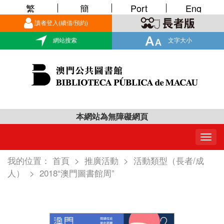
繁
簡
Port
Eng
讀者登入(續借/預約)
網站搜索
文字大小
本網站為無障礙網頁
Togg
navig
我的位置：
首頁
>
推廣活動
>
活動類型（長者/成
人）
>
2018“澳門圖書館周”