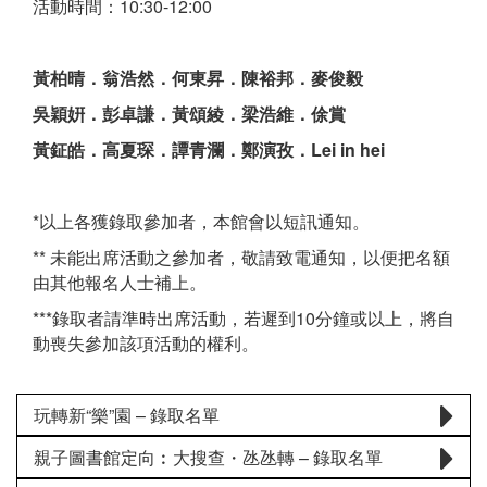
活動時間：10:30-12:00
黃柏晴．翁浩然．何東昇．陳裕邦．麥俊毅
吳穎姸．彭卓謙．黃頌綾．梁浩維．俆賞
黃鉦皓．高夏琛．譚青瀾．鄭演孜．Lei in hei
*以上各獲錄取參加者，本館會以短訊通知。
** 未能出席活動之參加者，敬請致電通知，以便把名額
由其他報名人士補上。
***錄取者請準時出席活動，若遲到10分鐘或以上，將自
動喪失參加該項活動的權利。
玩轉新“樂”園 – 錄取名單
親子圖書館定向︰大搜查・氹氹轉 – 錄取名單