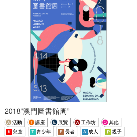
2018“澳門圖書館周”
活動
講座
展覽
工作坊
其他
兒童
青少年
長者
成人
親子