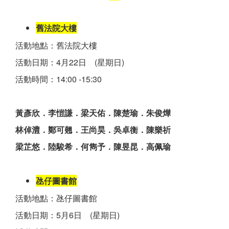
舊法院大樓
活動地點：舊法院大樓
活動日期：4月22日 (星期日)
活動時間：14:00 -15:30
黃彥欣．李愷謙．梁天佑．陳楚瑜．朱俊燁
林倬澧．鄭可翹．王尚昊．吳卓衡．陳樂祈
梁芷悠．陸駿希．何雋予．陳昱昆．高佩瑜
氹仔圖書館
活動地點：氹仔圖書館
活動日期：5月6日 (星期日)