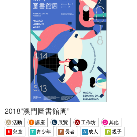
2018“澳門圖書館周”
活動
講座
展覽
工作坊
其他
兒童
青少年
長者
成人
親子