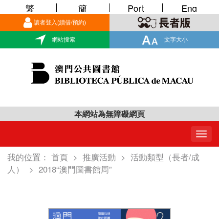
繁
簡
Port
Eng
讀者登入(續借/預約)
網站搜索
文字大小
本網站為無障礙網頁
Togg
navig
我的位置：
首頁
>
推廣活動
>
活動類型（長者/成
人）
>
2018“澳門圖書館周”