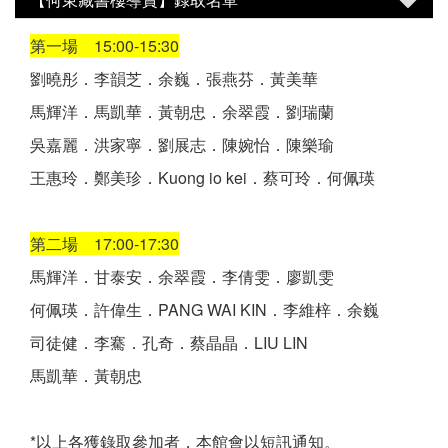
第一場 15:00-15:30
劉曉彤．李韻芝．余巍．張燕芬．黃美華
馬輝洋．馬凱華．黃朝忠．余翠霞．劉瑞蘭
吳嘉麗．洪家寧．劉展志．陳婉怡．陳樂瑜
王惠玲．鄭美珍．Kuong io kei．蔡可玲．何佩瑛
第二場 17:00-17:30
馬輝洋．甘泰安．余翠霞．李倩雯．廖凱雯
何佩瑛．許偉生．PANG WAI KIN．李維梓．余巍
司徒健．李騫．孔奇．蔡晶晶．LIU LIN
馬凱華．黃朝忠
*以上各獲錄取參加者，本館會以短訊通知。