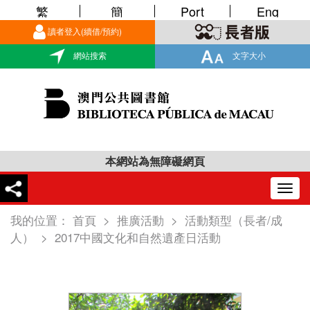
繁
簡
Port
Eng
讀者登入(續借/預約)
網站搜索
文字大小
本網站為無障礙網頁
Togg
navig
我的位置：
首頁
>
推廣活動
>
活動類型（長者/成
人）
>
2017中國文化和自然遺產日活動