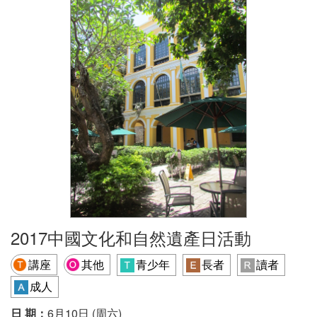
2017中國文化和自然遺產日活動
講座
其他
青少年
長者
讀者
成人
日 期：
6月10日 (周六)