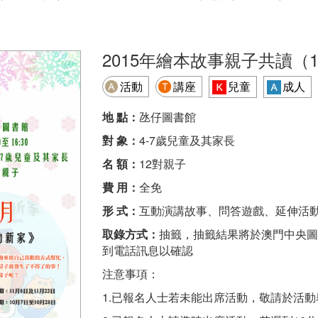
2015年繪本故事親子共讀（1
活動
講座
兒童
成人
地 點：
氹仔圖書館
對 象：
4-7歲兒童及其家長
名 額：
12對親子
費 用：
全免
形 式：
互動演講故事、問答遊戲、延伸活
取錄方式：
抽籤，抽籤結果將於澳門中央圖書
到電話訊息以確認
注意事項：
1.已報名人士若未能出席活動，敬請於活