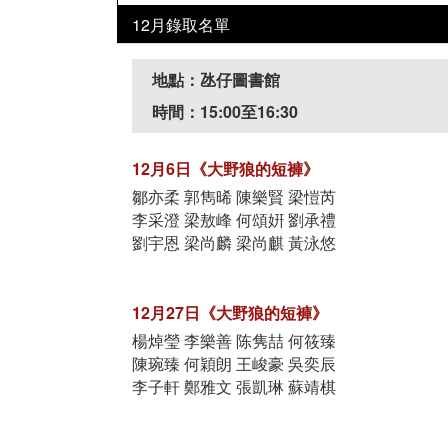
12月錄取名單
地點：氹仔圖書館
時間：15:00至16:30
12月6日《大野狼的短褲》
鄒亦柔 郭雋晞 陳樂賢 梁愷芮
李采澄 梁敖峰 何頌姸 劉承禮
劉宇恩 梁尚麟 梁尚麒 黃泳悠
12月27日《大野狼的短褲》
楊焯瑩 李樂善 陈隽喆 何筱臻
陳琬臻 何穎朗 王峻豪 吳奕辰
李子軒 鄭雅文 張凱琳 蘇靖棋