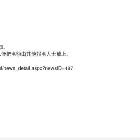
知。
，以便把名額由其他報名人士補上。
l/news_detail.aspx?newsID=487