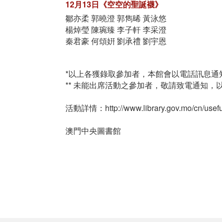
12月13日《空空的聖誕襪》
鄒亦柔 郭曉澄 郭雋晞 黃泳悠
楊焯瑩 陳琬臻 李子軒 李采澄
秦君豪 何頌姸 劉承禮 劉宇恩
*以上各獲錄取參加者，本館會以電話訊息通
** 未能出席活動之參加者，敬請致電通知
活動詳情：http://www.library.gov.mo/cn/usefu
澳門中央圖書館