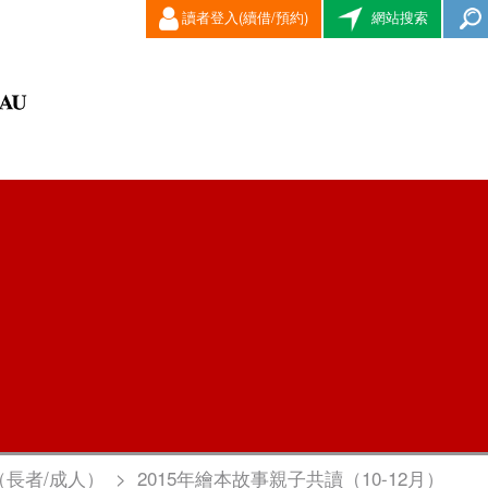
讀者登入(續借/預約)
網站搜索
（長者/成人）
>
2015年繪本故事親子共讀（10-12月）