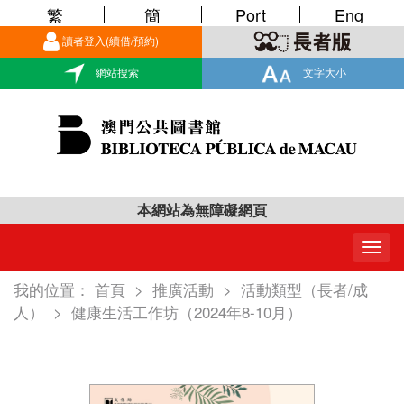
繁
簡
Port
Eng
讀者登入(續借/預約)
網站搜索
文字大小
本網站為無障礙網頁
Togg
navig
我的位置：
首頁
>
推廣活動
>
活動類型（長者/成
人）
>
健康生活工作坊（2024年8-10月）