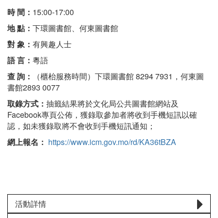
時 間：
15:00-17:00
地 點：
下環圖書館、何東圖書館
對 象：
有興趣人士
語 言：
粵語
查 詢：
（櫃枱服務時間）下環圖書館 8294 7931，何東圖
書館2893 0077
取錄方式：
抽籤結果將於文化局公共圖書館網站及
Facebook專頁公佈，獲錄取參加者將收到手機短訊以確
認，如未獲錄取將不會收到手機短訊通知；
網上報名：
https://www.icm.gov.mo/rd/KA36tBZA
活動詳情