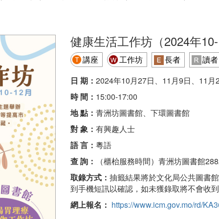
健康生活工作坊（2024年10-
講座
工作坊
長者
讀者
日 期：
2024年10月27日、11月9日、11月
時 間：
15:00-17:00
地 點：
青洲坊圖書館、下環圖書館
對 象：
有興趣人士
語 言：
粵語
查 詢：
（櫃枱服務時間）青洲坊圖書館2882 7
取錄方式：
抽籤結果將於文化局公共圖書館網
到手機短訊以確認，如未獲錄取將不會收到
網上報名：
https://www.icm.gov.mo/rd/KA