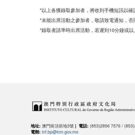
*以上各獲錄取參加者，將收到手機短訊以確
*未能出席活動之參加者，敬請致電通知，否
*錄取者請準時出席活動，若遲到10分鐘或
地址:
澳門崗頂前地3號
|
電話:
(853)2856 7576 / (853
電郵:
inf.bp@icm.gov.mo