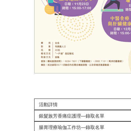
活動詳情
銀髮族芳香痛症護理—錄取名單
腸胃理療瑜伽工作坊—錄取名單