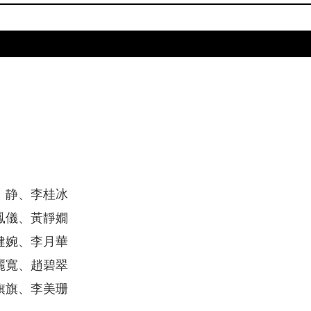
 静、李桂冰
鳳儀、黃靜嫺
健婉、李月華
麗寬、趙碧翠
旗旗、李美珊