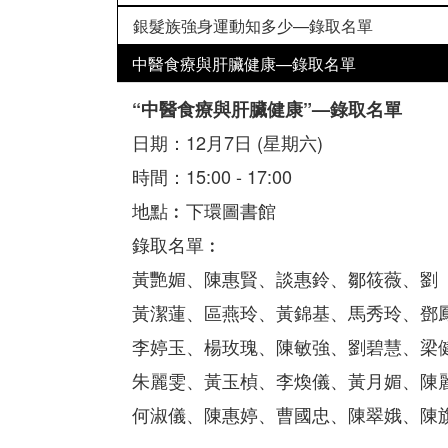
銀髮族強身運動知多少—錄取名單
中醫食療與肝臟健康—錄取名單
“中醫食療與肝臟健康”—錄取名單
日期：12月7日 (星期六)
時間：15:00 - 17:00
地點︰下環圖書館
錄取名單︰
黃艷媚、陳惠賢、談惠鈴、鄒筱薇、劉
黃潔蓮、區燕玲、黃錦基、馬秀玲、鄧
李婷玉、楊玫瑰、陳敏強、劉碧慧、梁
朱麗雯、黃玉楨、李煥儀、黃月媚、陳
何淑儀、陳惠婷、曹國忠、陳翠娥、陳