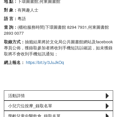
地 點：
下環圖書館,何東圖書館
對 象：
有興趣人士
語 言：
粵語
查 詢：
(櫃枱服務時間)下環圖書館 8294 7931,何東圖書館
2893 0077
取錄方式：
抽籤結果將於文化局公共圖書館網站及facebook
專頁公佈，獲錄取參加者將收到手機短訊以確認，如未獲錄
取將不會收到手機短訊通知；
網上報名：
https://bit.ly/3JuJkOq
活動詳情
小兒穴位按摩_錄取名單
學齡兒童中醫飲食_錄取名單