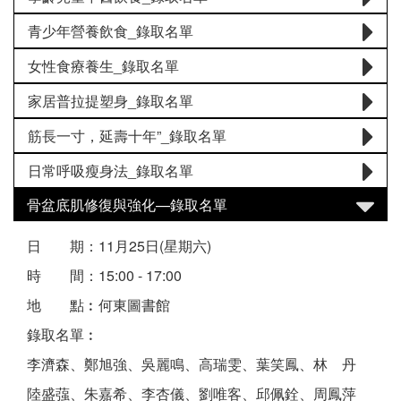
青少年營養飲食_錄取名單
女性食療養生_錄取名單
家居普拉提塑身_錄取名單
筋長一寸，延壽十年”_錄取名單
日常呼吸瘦身法_錄取名單
骨盆底肌修復與強化—錄取名單
日 期：11月25日(星期六)
時 間：15:00 - 17:00
地 點︰何東圖書館
錄取名單︰
李濟森、鄭旭強、吳麗鳴、高瑞雯、葉笑鳳、林 丹
陸盛蔃、朱嘉希、李杏儀、劉唯客、邱佩銓、周鳳萍