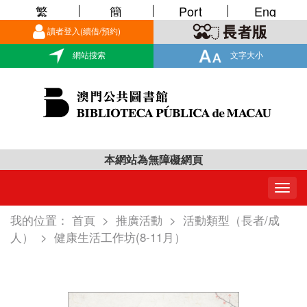
繁
簡
Port
Eng
讀者登入(續借/預約)
網站搜索
文字大小
本網站為無障礙網頁
Togg
navig
我的位置：
首頁
>
推廣活動
>
活動類型（長者/成
人）
>
健康生活工作坊(8-11月）