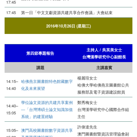
17:45
17:45
第一日「中文文獻資源共建共享合作會議」大會結束
2016年10月26日 (星期三)
主持人 / 吳英美女士
第四節專題報告
台灣漢學研究中心副館長
講題
主講嘉賓
楊麗瑄女士
14:15–
哈佛燕京圖書館特色館藏數字
哈佛大學哈佛燕京圖書館公共
14:40
化及未來展望
服務部及電子資源建設館員
學位論文資源的共建共享案例
鄭秀梅女士
14:40–
―「台灣博碩士論文知識加值
台灣漢學研究中心國際合作組
15:05
系統」的建置經驗
主任
許偉達先生
15:05–
澳門高校圖書館數字資源共享
澳門圖書館暨資訊管理協會副