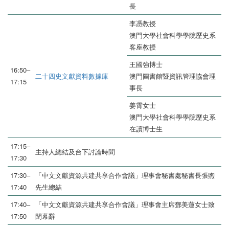
長
李憑教授
澳門大學社會科學學院歷史系
客座教授
王國強博士
16:50–
二十四史文獻資料數據庫
澳門圖書館暨資訊管理協會理
17:15
事長
姜霄女士
澳門大學社會科學學院歷史系
在讀博士生
17:15–
主持人總結及台下討論時間
17:30
17:30–
「中文文獻資源共建共享合作會議」理事會秘書處秘書長張煦
17:40
先生總結
17:40–
「中文文獻資源共建共享合作會議」理事會主席鄧美蓮女士致
17:50
閉幕辭