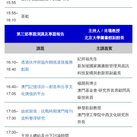
15:55
15:55–
茶歇
16:10
主持人 / 肖瓏教授
第三節專題演講及專題報告
北京大學圖書館副館長
講題
主講嘉賓
紀祥福先生
16:10–
透過伙伴與協作關係達致服務
新加坡國家圖書館管理局資訊
16:40
創新
科技架構與創新部副處長
楊開荊博士
16:40–
澳門記憶項目―創造和分享文
澳門基金會-研究所首席顧問高
17:05
化價值的平台
級技術員
林發欽副教授
17:05–
故紙留痕：抗戰時期澳門報刊
澳門理工學院中西文化研究所
17:30
資料整理研究
所長
17:30–
主持人總結及台下討論時間