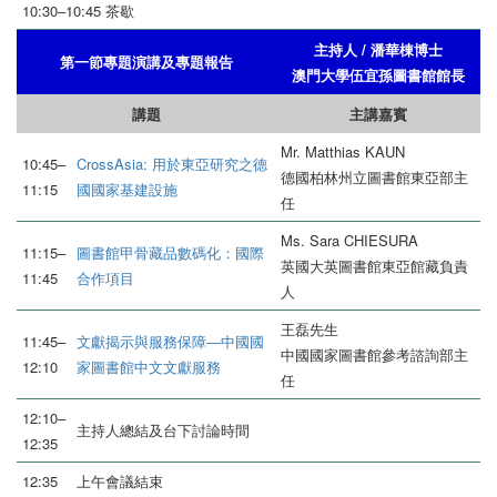
10:30–10:45 茶歇
主持人 / 潘華棟博士
第一節專題演講及專題報告
澳門大學伍宜孫圖書館館長
講題
主講嘉賓
Mr. Matthias KAUN
10:45–
CrossAsia: 用於東亞研究之德
德國柏林州立圖書館東亞部主
11:15
國國家基建設施
任
Ms. Sara CHIESURA
11:15–
圖書館甲骨藏品數碼化：國際
英國大英圖書館東亞館藏負責
11:45
合作項目
人
王磊先生
11:45–
文獻揭示與服務保障―中國國
中國國家圖書館參考諮詢部主
12:10
家圖書館中文文獻服務
任
12:10–
主持人總結及台下討論時間
12:35
12:35
上午會議結束