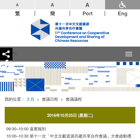
A
A
A
繁
簡
Port
Eng
">
Toggl
naviga
我的位置：
主頁
>
會議日程
>
會議議程
2016年10月25日 (星期二)
09:30–10:00 嘉賓報到
10:00–10:30 第十一次「中文文獻資源共建共享合作會議」大會啟動禮