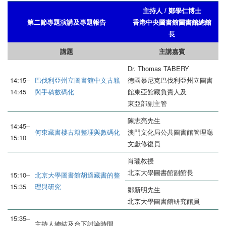
主持人 / 鄭學仁博士
第二節專題演講及專題報告
香港中央圖書館圖書館總館
長
講題
主講嘉賓
Dr. Thomas TABERY
14:15–
巴伐利亞州立圖書館中文古籍
德國慕尼克巴伐利亞州立圖書
14:45
與手稿數碼化
館東亞館藏負責人及
東亞部副主管
陳志亮先生
14:45–
何東藏書樓古籍整理與數碼化
澳門文化局公共圖書館管理廳
15:10
文獻修復員
肖瓏教授
北京大學圖書館副館長
15:10–
北京大學圖書館胡適藏書的整
15:35
理與研究
鄒新明先生
北京大學圖書館研究館員
15:35–
主持人總結及台下討論時間