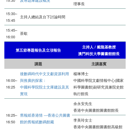
15:30
及專題庫建設概況
理事長
15:30–
主持人總結及台下討論時間
15:45
15:45–
茶歇
16:00
主持人 / 戴龍基教授
第五節專題報告及立項報告
澳門科技大學圖書館館長
講題
主講嘉賓
後數碼時代中文文獻資源利用
楊琳博士
16:00–
與推廣的探索：
中國科學院文獻情報中心(國家
16:25
中國科學院院士文庫建設及其
科學圖書館)副研究員兼院史館
實現
執行館長
余永安先生
香港中央圖書館圖書館館長
16:25–
舊報紙香港情 ―香港公共圖書
李美玲女士
16:50
館的舊報紙數碼館藏
香港中央圖書館圖書館高級館