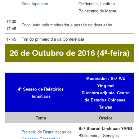
Sino-Japonesa
Ocidentais, Instituto
Politécnico de Macau
17:30–
Conclusão pelo moderador e sessão de discussão
17:45
17:45
Fim do primeiro dia da Conferência
26 de Outubro de 2016 (4ª-feira)
Moderador / Sr.ª WU
Ying-mei
4ª Sessão de Relatórios
Directora-adjunta, Centro
Temáticos
de Estudos Chineses,
Taiwan
Tema
Orador
Sr.ª Sharon Li-shiuan YANG
Projecto de Digitalização da
Bibliotecária, Serviços
Colecção Especial da