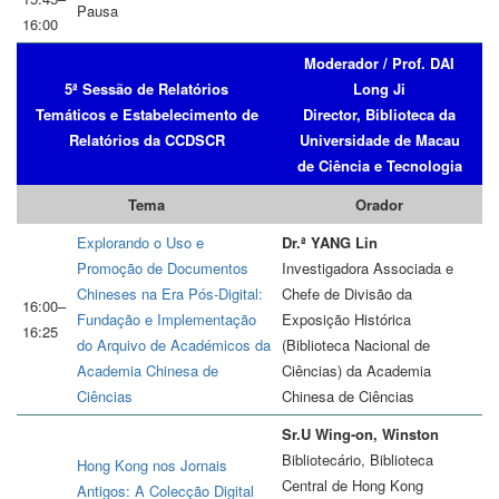
Pausa
16:00
Moderador /
Prof. DAI
5ª Sessão de Relatórios
Long Ji
Temáticos e Estabelecimento de
Director, Biblioteca da
Relatórios da CCDSCR
Universidade de Macau
de Ciência e Tecnologia
Tema
Orador
Explorando o Uso e
Dr.ª YANG Lin
Promoção de Documentos
Investigadora Associada e
Chineses na Era Pós-Digital:
Chefe de Divisão da
16:00–
Fundação e Implementação
Exposição Histórica
16:25
do Arquivo de Académicos da
(Biblioteca Nacional de
Academia Chinesa de
Ciências) da Academia
Ciências
Chinesa de Ciências
Sr.U Wing-on, Winston
Bibliotecário, Biblioteca
Hong Kong nos Jornais
Central de Hong Kong
Antigos: A Colecção Digital