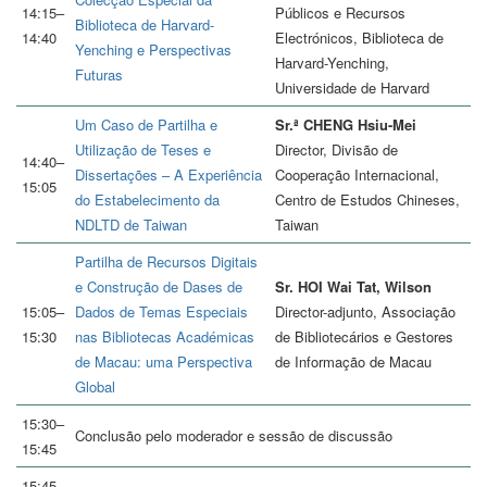
14:15–
Públicos e Recursos
Biblioteca de Harvard-
14:40
Electrónicos, Biblioteca de
Yenching e Perspectivas
Harvard-Yenching,
Futuras
Universidade de Harvard
Um Caso de Partilha e
Sr.ª CHENG Hsiu-Mei
Utilização de Teses e
Director, Divisão de
14:40–
Dissertações – A Experiência
Cooperação Internacional,
15:05
do Estabelecimento da
Centro de Estudos Chineses,
NDLTD de Taiwan
Taiwan
Partilha de Recursos Digitais
e Construção de Dases de
Sr. HOI Wai Tat, Wilson
15:05–
Dados de Temas Especiais
Director-adjunto, Associação
15:30
nas Bibliotecas Académicas
de Bibliotecários e Gestores
de Macau: uma Perspectiva
de Informação de Macau
Global
15:30–
Conclusão pelo moderador e sessão de discussão
15:45
15:45–