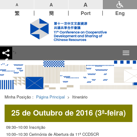
A
A
A
繁
簡
Port
Eng
">
Toggl
naviga
Minha Posição：
Página Principal
>
Itinerário
25 de Outubro de 2016 (3ª-feira)
09:30–10:00 Inscrição
10:00–10:30 Cerimónia de Abertura da 11ª CCDSCR