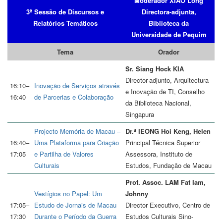
Moderador XIAO Long
3ª Sessão de Discursos e
Directora-adjunta,
Relatórios Temáticos
Biblioteca da
Universidade de Pequim
Tema
Orador
Sr. Siang Hock KIA
Director-adjunto, Arquitectura
16:10–
Inovação de Serviços através
e Inovação de TI, Conselho
16:40
de Parcerias e Colaboração
da Biblioteca Nacional,
Singapura
Projecto Memória de Macau –
Dr.ª IEONG Hoi Keng, Helen
16:40–
Uma Plataforma para Criação
Principal Técnica Superior
17:05
e Partilha de Valores
Assessora, Instituto de
Culturais
Estudos, Fundação de Macau
Prof. Assoc. LAM Fat Iam,
Vestígios no Papel: Um
Johnny
17:05–
Estudo de Jornais de Macau
Director Executivo, Centro de
17:30
Durante o Período da Guerra
Estudos Culturais Sino-