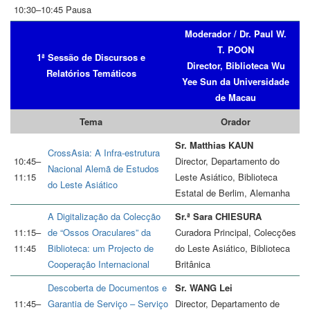
10:30–10:45 Pausa
Moderador / Dr. Paul W.
T. POON
1ª Sessão de Discursos e
Director, Biblioteca Wu
Relatórios Temáticos
Yee Sun da Universidade
de Macau
Tema
Orador
Sr. Matthias KAUN
CrossAsia: A Infra-estrutura
10:45–
Director, Departamento do
Nacional Alemã de Estudos
11:15
Leste Asiático, Biblioteca
do Leste Asiático
Estatal de Berlim, Alemanha
A Digitalização da Colecção
Sr.ª Sara CHIESURA
11:15–
de “Ossos Oraculares” da
Curadora Principal, Colecções
11:45
Biblioteca: um Projecto de
do Leste Asiático, Biblioteca
Cooperação Internacional
Britânica
Descoberta de Documentos e
Sr. WANG Lei
11:45–
Garantia de Serviço – Serviço
Director, Departamento de