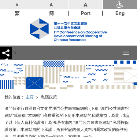
A
A
A
繁
簡
Port
Eng
">
Toggl
naviga
我的位置：
主頁
>
私隱政策
澳門特別行政區政府文化局澳門公共圖書館網站 (下稱 “澳門公共圖書館
網站”或簡稱 “本網站” )高度重視閣下使用本網站的私隱權益，為此，制訂
了以《個人資料保護法》為法理依據的 “澳門公共圖書館網站” 私隱權保
護政策。本網站向閣下承諾，所有登記的個人資料均屬本政策的保護範
圍，並將竭力為閣下提供一個安全可靠的網上平台。