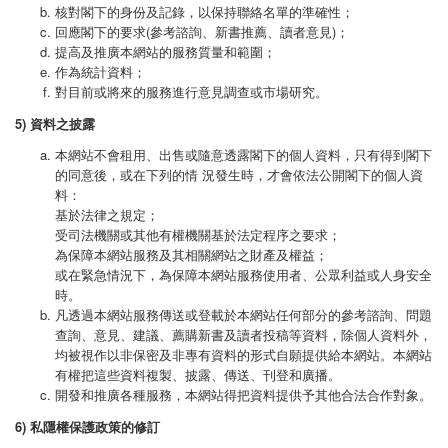
核對閣下的身份及記錄，以保持聯絡名單的準確性；
回應閣下的要求(參考諮詢、新書推薦、讀者意見)；
提高及推廣本網站的服務質量和範圍；
作為統計資料；
對目前或將來的服務進行意見調查或市場研究。
5) 資料之披露
本網站不會租用、出售或隨意透露閣下的個人資料，只有得到閣下
的同意後，或在下列的情 況發生時，才會依法公開閣下的個人資
料：
基於法律之規定；
受司法機關或其他有權機關基於法定程序之要求；
為保障本網站服務及其相關網站之財產及權益；
或在緊急情況下，為保障本網站服務使用者、公眾利益或人身安全
時。
凡透過本網站服務傳送或登載於本網站任何部分的參考諮詢、問題
查詢、意見、建議、薦購新書及讀者投稿等資料，除個人資料外，
均被視作以非保密及非專有資料的形式自願提供給本網站。本網站
有權把這些資料複製、披露、傳送、刊登和廣播。
開發和推廣各種服務，本網站得把資料提供予其他合法合作對象。
6) 私隱權保護政策的修訂