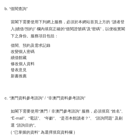
b. “借閱查詢”
當閣下需要使用下列網上服務，必須於本網站首頁上方的 “讀者登
入(續借/預約)” 欄內填寫正確的“借閱證號碼”及“密碼”，以便核實閣
下之身份。服務項目包括：
借閱、預約及需求記錄
改變個人密碼
續借館藏
修改個人資料
發表意見
新書推薦
c. “澳門資料參考諮詢” / “非澳門資料參考諮詢”
如閣下需要使用“澳門 / 非澳門參考諮詢” 服務，必須填寫 “姓名”、
“E-mail”、“電話”、 “年齡”、 “是否本館讀者？”、 “諮詢問題” 及剔
選 “諮詢目的”。
( “已掌握的資料” 為選擇填寫資料欄 )