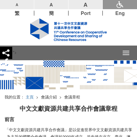
A
A
A
繁
簡
Port
Eng
">
Toggl
naviga
我的位置：
主頁
>
會議介紹
>
會議章程
中文文獻資源共建共享合作會議章程
前言
「中文文獻資源共建共享合作會議」是以促進世界中文文獻資源共建共享
為主旨的國際合作會議，會議於2000年成立，並先後在北京、臺北、澳