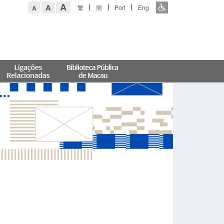
A
A
繁
簡
Port
Eng
A