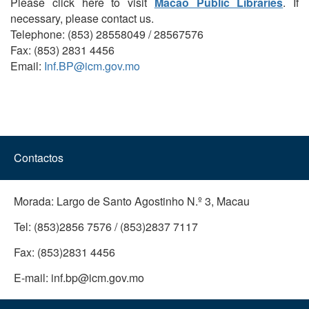
Please click here to visit
Macao Public Libraries
. If
necessary, please contact us.
Telephone: (853) 28558049 / 28567576
Fax: (853) 2831 4456
Email:
Inf.BP@icm.gov.mo
Contactos
Morada:
Largo de Santo Agostinho N.º 3, Macau
Tel:
(853)2856 7576 / (853)2837 7117
Fax:
(853)2831 4456
E-mail:
inf.bp@icm.gov.mo