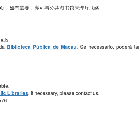
页。如有需要，亦可与公共图书馆管理厅联络
mais.
 da
Biblioteca Pública de Macau
. Se necessário, poderá t
able.
ic Libraries
. If necessary, please contact us.
576