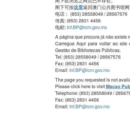
阁下欲浏览之网页已不存在。
阁下可按
这里
返回澳门公共图书馆网
电话： (853) 28558049 / 28567576
传真: (853) 2831 4456
电邮:
Inf.BP@icm.gov.mo
A página que procura já não existe 
Carregue Aqui para voltar ao site
Gestão de Bibliotecas Públicas.
Tel: (853) 28558049 / 28567576
Fax: (853) 2831 4456
Email:
Inf.BP@icm.gov.mo
The page you requested is not avail
Please click here to visit
Macao Publ
Telephone: (853) 28558049 / 28567
Fax: (853) 2831 4456
Email:
Inf.BP@icm.gov.mo