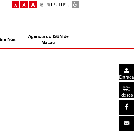
A
A
繁
簡
Port
Eng
A
Agência do ISBN de
bre Nós
Macau
Entrada
Idosos